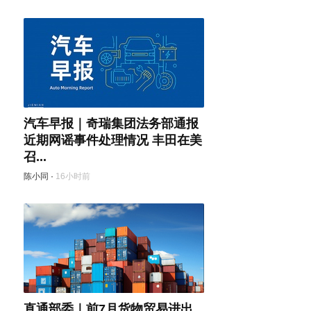
汽车早报｜奇瑞集团法务部通报
近期网谣事件处理情况 丰田在美
召...
陈小同
·
16小时前
直通部委｜前7月货物贸易进出