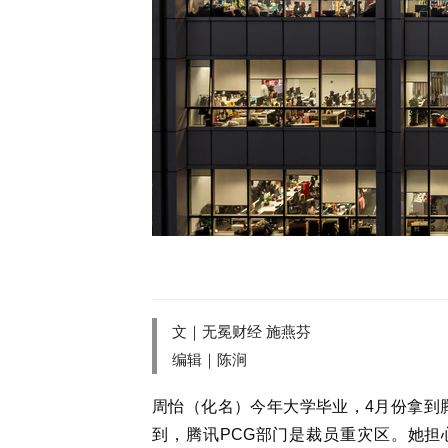
文｜无冕财经 施燕芬
编辑｜陈涧
周怡（化名）今年大学毕业，4月份拿到
到，腾讯PCG部门是裁员重灾区。她担