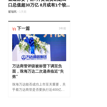
口总值超30万亿 8月或有1个较...
翟瑞民
·
1天前
下一篇
3年前
万达商管评级被标普下调至负
面，珠海万达二次递表临近“失
效”
珠海万达能否成功上市至关重要，关
乎着万达商管是否要执行近400亿元
的股份回购，这又进一步影响着万达
集团的流动性和再融资能力。