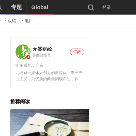
频
专题
Global
登录
双碳
电厂
无冕财经
订阅
界面财经号
IP属地：广东
九段财经媒体人创办的新媒体，奉守专
业主义，为优质的商业阅读而生，作者
遍布国内国际近20个热点创投城市，深
度调查，一手原创采写，只为“互联网
+转型，创业，投资”案例发声！
推荐阅读