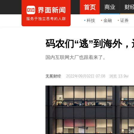
首页
商业
财
科技
金融
证券
码农们“逃”到海外
国内互联网大厂也跟着来了。
无冕财经
2022年09月02日 07:08
浏览 13.9w