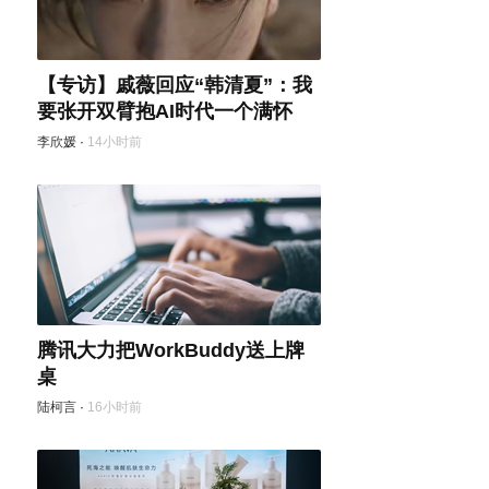
【专访】戚薇回应“韩清夏”：我
要张开双臂抱AI时代一个满怀
李欣媛
·
14小时前
腾讯大力把WorkBuddy送上牌
桌
陆柯言
·
16小时前