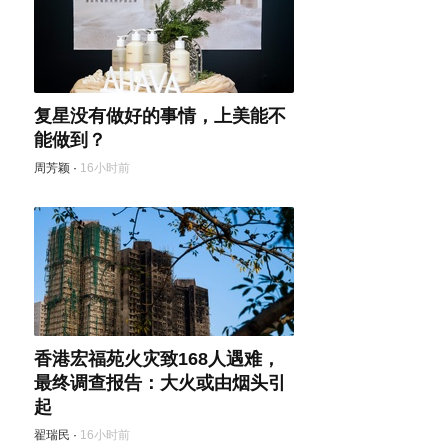
复星没有做好的事情，上美能不
能做到？
周芳颖
·
16小时前
香港宏福苑火灾致168人遇难，
最终调查报告：大火或由烟头引
起
翟瑞民
·
16小时前