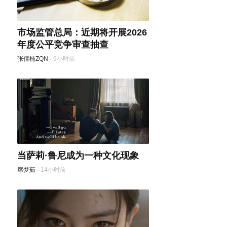
市场监管总局：近期将开展2026
年度公平竞争审查抽查
张倩楠ZQN
·
9小时前
当萨莉·鲁尼成为一种文化现象
席梦茹
·
14小时前