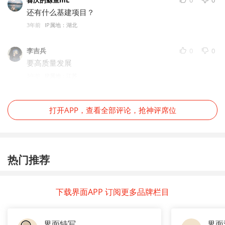
喜庆的鲸鱼mL
0
0
还有什么基建项目？
3年前
IP属地：湖北
李吉兵
0
0
要高质量发展
3年前
IP属地：江苏
打开APP，查看全部评论，抢神评席位
热门推荐
下载界面APP 订阅更多品牌栏目
界面特写
界面