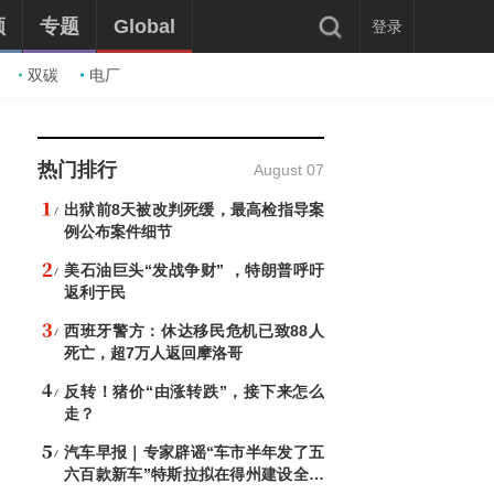
频
专题
Global
登录
双碳
电厂
热门排行
August 07
出狱前8天被改判死缓，最高检指导案
例公布案件细节
美石油巨头“发战争财” ，特朗普呼吁
返利于民
西班牙警方：休达移民危机已致88人
死亡，超7万人返回摩洛哥
反转！猪价“由涨转跌”，接下来怎么
走？
汽车早报｜专家辟谣“车市半年发了五
六百款新车”特斯拉拟在得州建设全球