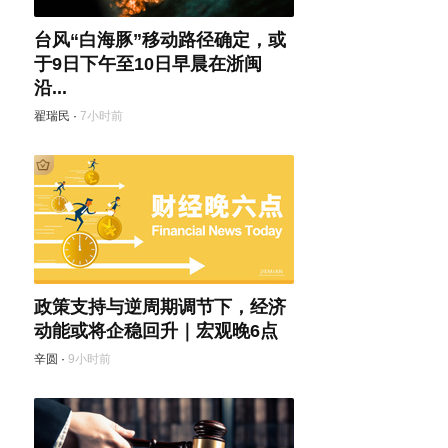
台风“白海豚”移动路径确定，或
于9日下午至10日早晨在浙闽
沿...
翟瑞民
·
7小时前
政策支持与逆周期调节下，经济
动能或将企稳回升｜宏观晚6点
辛圆
·
9小时前