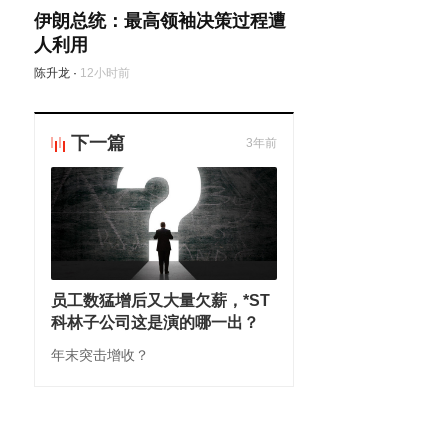
伊朗总统：最高领袖决策过程遭
人利用
陈升龙
·
12小时前
下一篇
3年前
员工数猛增后又大量欠薪，*ST
科林子公司这是演的哪一出？
年末突击增收？