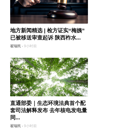
地方新闻精选 | 检方证实“梅姨”
已被移送审查起诉 陕西柞水...
翟瑞民
·
9小时前
直通部委｜生态环境法典首个配
套司法解释发布 去年核电发电量
同...
翟瑞民
·
9小时前