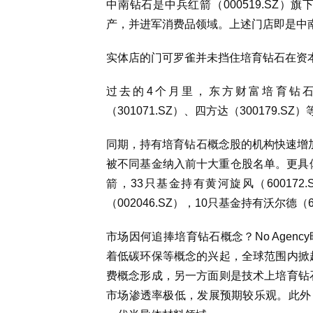
中南钻石是中兵红箭（000519.SZ
产，并进军消费品领域。上述门店即是中
实体店的门可罗雀并未挡住培育钻石在资
过去的4个月里，东方财富培育钻
（301071.SZ）、四方达（300179.
同期，持有培育钻石概念股的机构快速增
被不同基金纳入前十大重仓股名单。更具体
箭，33只基金持有黄河旋风（60017
（002046.SZ），10只基金持有沃尔德（6
市场因何追捧培育钻石概念？No Age
着低碳环保等概念的兴起，全球范围内掀
费概念形成，另一方面则是技术上培育钻
市场渗透率极低，发展预期较乐观。此外