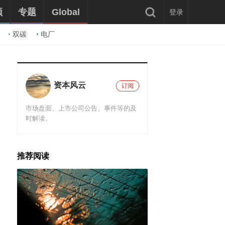
频
专题
Global
登录
双碳
电厂
资本风云
订阅
市场盘面、上市公司公告、事件等的及
时解读。
推荐阅读