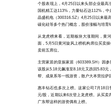
个股表现上，4月25日以来头部企业最高
国机精工达113%，力量钻石达112%，中
晶盛机电（300316.SZ）4月25日以
碳化硅等多个热门概念，股价涨幅与培育
从龙虎榜来看，近期板块大涨期间，黄河
面，5月5日黄河旋风上榜机构席位买卖操
卖前五席位。
主营家居的亚振家居（603389.SH）因
该股从5.18元飙涨至8.18元又跌回5.
帮、成泉系等一线游资，散户大本营拉萨
惠丰钻石也多次上榜。这家公司7月18日登陆
元/股，近期以来6次登上龙虎榜。从买卖
广东帮这样的游资偶有上榜。