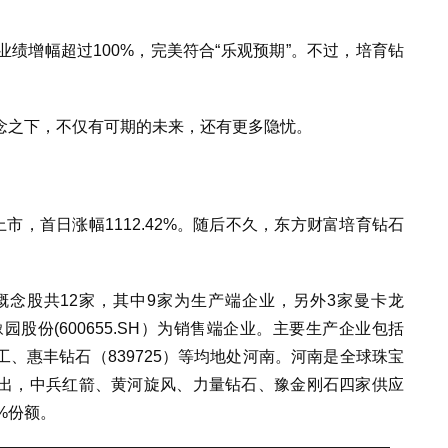
绩增幅超过100%，完美符合“乐观预期”。不过，培育钻
念之下，不仅有可期的未来，还有更多隐忧。
市，首日涨幅1112.42%。随后不久，东方财富培育钻石
念股共12家，其中9家为生产端企业，另外3家曼卡龙
Z)、豫园股份(600655.SH）为销售端企业。主要生产企业包括
、惠丰钻石（839725）等均地处河南。河南是全球珠宝
出，中兵红箭、黄河旋风、力量钻石、豫金刚石四家供应
%份额。