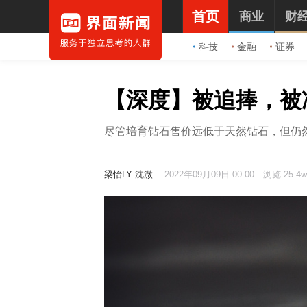
首页
商业
财
科技
金融
证券
【深度】被追捧，被
尽管培育钻石售价远低于天然钻石，但仍然
梁怡LY
沈溦
2022年09月09日 00:00
浏览 25.4w