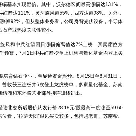
涨幅基本实现翻倍。其中，沃尔德区间最高涨幅达131%，
兵红箭达111%，黄河旋风超55%，四方达超98%。另外，
来最高涨幅92%，但从整体业务看，公司身背光伏设备，半导体
钻石产业热度关联性较小。
旋风和中兵红箭因日涨幅偏离值达7%上榜，买卖席位方
作频繁，7月1日中兵红箭榜单上机构与量化基金均登上买
参股培育钻石企业，明显遭资金热炒。8月15日至8月31日，
83元，曾收获三连板并6次登上龙虎榜单，多家量化基金、苏南
团结湖和东环路营业部等接连短线进出。
北交所后股价从发行价28.18元/股最高一度涨至59.60
席位看，“拉萨天团”跟风买卖较多，包括赵老哥、苏南帮、