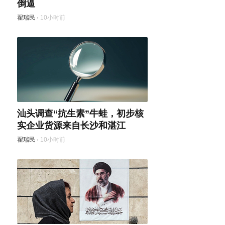
倒逼
翟瑞民
·
10小时前
汕头调查“抗生素”牛蛙，初步核
实企业货源来自长沙和湛江
翟瑞民
·
10小时前