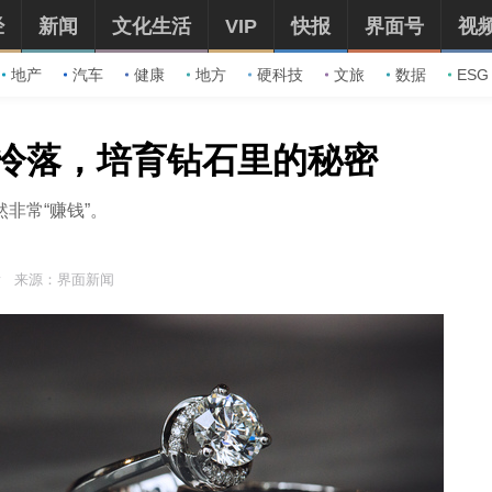
经
新闻
文化生活
VIP
快报
界面号
视
地产
汽车
健康
地方
硬科技
文旅
数据
ESG
冷落，培育钻石里的秘密
非常“赚钱”。
来源：界面新闻