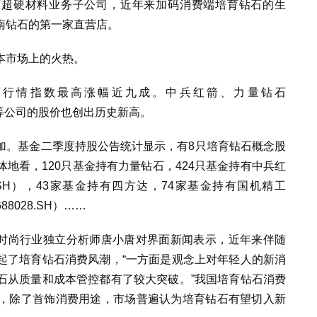
）旗下超硬材料业务子公司，近年来加码消费端培育钻石的生
南钻石的第一家直营店。
本市场上的火热。
石行情指数最高涨幅近九成。中兵红箭、力量钻石
SZ）等公司的股价也创出历史新高。
加。基金二季度持股公告统计显示，有8只培育钻石概念股
地看，120只基金持有力量钻石，424只基金持有中兵红
2.SH），43家基金持有四方达，74家基金持有国机精工
88028.SH）……
ncy时尚行业独立分析师唐小唐对界面新闻表示，近年来伴随
起了培育钻石消费风潮，“一方面是观念上对年轻人的新消
石从质量和成本管控都有了较大突破。”我国培育钻石消费
，除了首饰消费用途，市场普遍认为培育钻石有望切入新