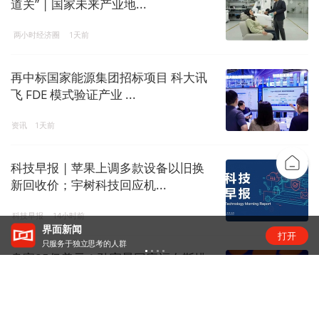
道关” | 国家未来产业地...
两小时经济圈
1天前
再中标国家能源集团招标项目 科大讯
飞 FDE 模式验证产业 ...
资讯
1天前
科技早报 | 苹果上调多款设备以旧换
新回收价；宇树科技回应机...
科技早报
14小时前
界面新闻
打开
只服务于独立思考的人群
身家85亿美元！孙宇晨回应福布斯排
名超王健林家族
金融live
1天前