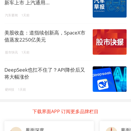
新车上市 上汽通用...
汽车要闻
1天前
美股收盘：道指续创新高，SpaceX市
值蒸发2250亿美元
股市快讯
1天前
DeepSeek也扛不住了？API降价后又
将大幅涨价
硬科技
1天前
下载界面APP 订阅更多品牌栏目
界面深度
界面