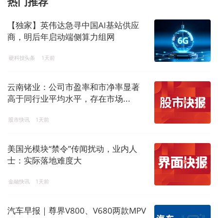
热门推荐
【独家】英伟达急寻中国AI基站供应
商，明后年启动端侧算力组网
硬科技头条
1天前
云南锗业：公司市盈率和市净率显著
高于同行业平均水平，存在市场...
股市快讯
1天前
美国光模块“禁令”传闻扰动，业内人
士：实际落地难度大
金融快讯
1天前
汽车早报｜尊界V800、V680两款MPV