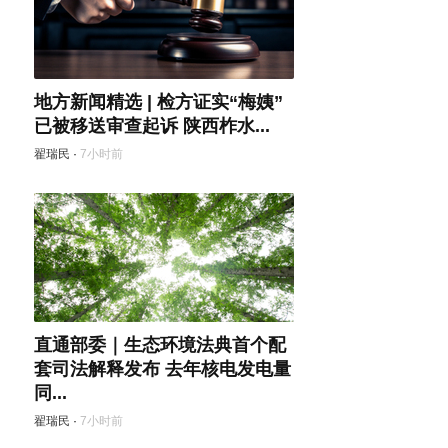
地方新闻精选 | 检方证实“梅姨”
已被移送审查起诉 陕西柞水...
翟瑞民
·
7小时前
直通部委｜生态环境法典首个配
套司法解释发布 去年核电发电量
同...
翟瑞民
·
7小时前