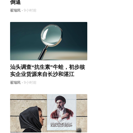
倒逼
翟瑞民
·
9小时前
汕头调查“抗生素”牛蛙，初步核
实企业货源来自长沙和湛江
翟瑞民
·
9小时前