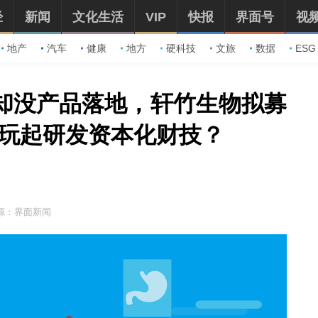
经
新闻
文化生活
VIP
快报
界面号
视
地产
汽车
健康
地方
硬科技
文旅
数据
ESG
亿却没产品落地，轩竹生物拟募
还玩起研发资本化财技？
源：界面新闻