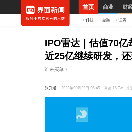
首页
商业
财
科技
金融
证券
IPO雷达｜估值70
近25亿继续研发，
谁来买单？
张乔遇
2022年09月29日 08:45
浏览 18.7w
来