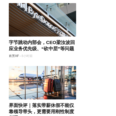
字节跳动内部会，CEO梁汝波回
应业务优先级、“砍中层”等问题
肖芳XF
·
8小时前
界面快评｜落实带薪休假不能仅
靠领导带头，更需要用刚性制度