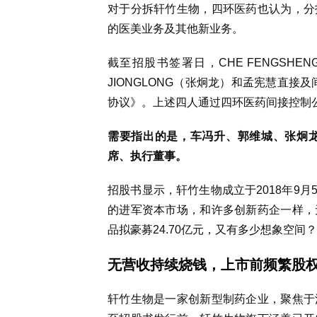
对于分拆轩竹生物，四环医药也认为
，
分
的医美业务及其他新业务。
截至招股书签署日，CHE FENGSHEN
JIONGLONG（张炯龙）和孟宪慧直接及
协议》。上述四人通过四环医药间接控制公
需要指出的是，车冯升、郭维城、张炯
席、执行董事。
招股书显示，轩竹生物成立于2018年9月
的进军资本市场，和许多创新药企一样，
品拟豪募24
.70
亿
元
，又有多少想象空间？
无营收持续烧钱，上市前频繁股
轩竹生物是一家创新型制药企业，聚焦于