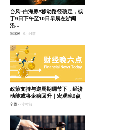
台风“白海豚”移动路径确定，或
于9日下午至10日早晨在浙闽
沿...
翟瑞民
·
6小时前
政策支持与逆周期调节下，经济
动能或将企稳回升｜宏观晚6点
辛圆
·
7小时前