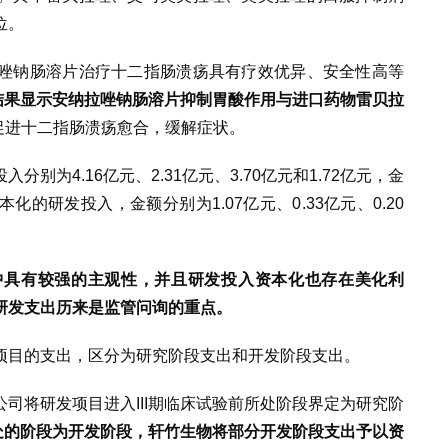
位。
唑钠肠溶片治疗十二指肠溃疡具有疗效优异、安全性高等
究结果显示安纳拉唑钠肠溶片抑制胃酸作用与进口药物雷贝拉
效促进十二指肠溃疡愈合，缓解症状。
别为4.16亿元、2.31亿元、3.70亿元和1.72亿元，金
本化的研发投入
，
金额分别为
1
.
07
亿元
、0
.
33
亿元
、0
.
20
中具有较强的主观性，并且研发投入资本化也存在美化利
研发支出历来是监管问询的重点。
项目的支出，区分为研究阶段支出和开发阶段支出。
司将研发项目进入III期临床试验前所处阶段界定为研究阶
处的阶段为开发阶段
，
轩竹生物将部分开发阶段支出予以资