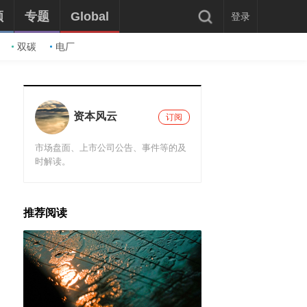
频
专题
Global
登录
双碳
电厂
资本风云
订阅
市场盘面、上市公司公告、事件等的及
时解读。
推荐阅读