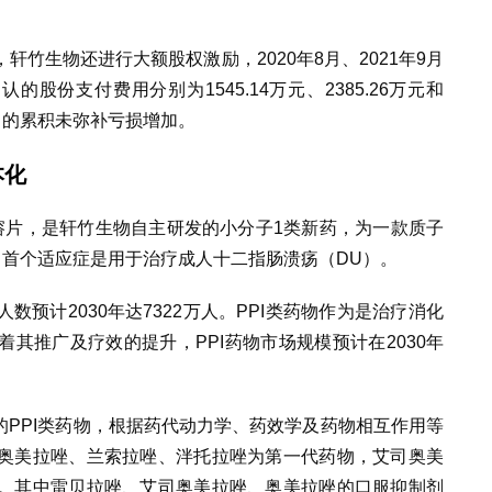
。
竹生物还进行大额股权激励，2020年8月、2021年9月
的股份支付费用分别为1545.14万元、2385.26万元和
公司的累积未弥补亏损增加。
本化
钠肠溶片，是轩竹生物自主研发的小分子1类新药，为一款质子
，首个适应症是用于治疗成人十二指肠溃疡（DU）。
预计2030年达7322万人。PPI类药物作为是治疗消化
其推广及疗效的提升，PPI药物市场规模预计在2030年
市的PPI类药物，根据药代动力学、药效学及药物相互作用等
奥美拉唑、兰索拉唑、泮托拉唑为第一代药物，艾司奥美
。其中雷贝拉唑、艾司奥美拉唑、奥美拉唑的口服抑制剂