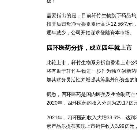
板！
需要指出的是，目前轩竹生物旗下药品均未上
扣非后归母净
亏损
累
累计
高达
12.56亿元
逐年减少，公司开始谋求登陆资本市场
。
四环医药分拆，成立四年就上市
此轮上市，轩竹生物系分拆自香港上市公司四
将有助于轩竹生物进一步作为独立创新药
加其财务灵活性并增强其筹集外部资金的
据悉
，
四环医药是国内医美及生物制药企
2020年，四环医药的收入分别为29.17亿元
2021年，四环医药收入大增33.6%，达
素产品乐提葆实现上市销售收入3.99亿元，