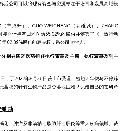
拆后公司可以将现有资金与资源专注于培育和发展高增长
G（车冯升）、GUO WEICHENG（郭维城）、ZHANG
间接合计持有四环医药55.0
2
%的股份并签署了《一致行动
司62.39%股份的表决权，系公司实控人。
龙分别在四环医药担任执行董事及主席、执行董事及副主
5日，于2022年9月26日获上市受理，短短四年便马不停蹄
无营收的轩竹生物产品是否落地困难？凭借自己的在研产
权激励
消化、肿瘤及非酒精性脂肪肝性肝炎等重大疾病领域。截