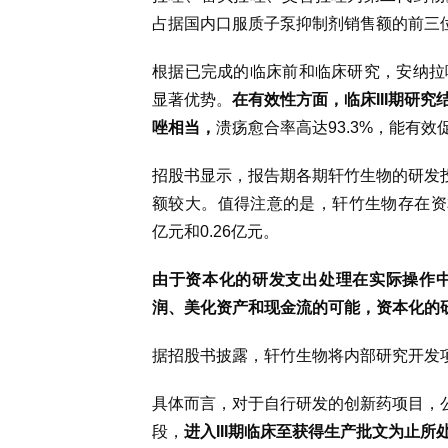
占据国内口服质子泵抑制剂销售额的前三
根据已完成的临床前和临床研究，安纳拉
显著优势。
在有效性方面，临床III期研
唑相当，
溃疡愈合率高达93.3%，能有
招股书显示，报告期各期轩竹生物的研发投入分
额较大。
值得注意的是，轩竹生物存在资
亿元和
0
.
26
亿元。
由于资本化的研发支出处理在实际操作
润、美化资产和现金流的可能，资本化的
据招股书披露，轩竹生物将内部研究开发
具体而言，对于自行研发的创新药项目，公
段，
进入III期临床至获得生产批文为止所