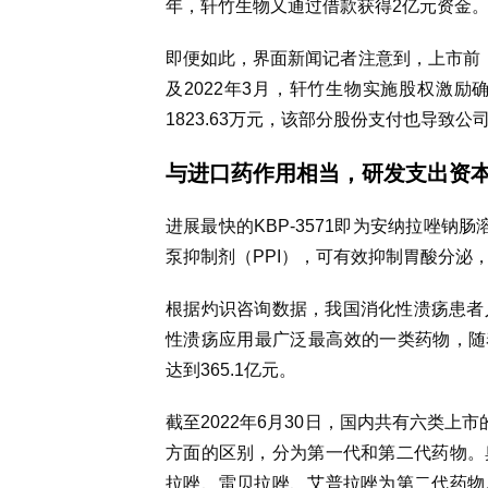
年，轩竹生物又通过借款获得2亿元资金
即便如此，界面新闻记者注意到，上市前，轩
及2022年3月，轩竹生物实施股权激励确认
1823.63万元，该部分股份支付也导致
与进口药
作用
相当，研发支出资
进展最快的KBP-3571即为安纳拉唑
泵抑制剂（PPI），可有效抑制胃酸分泌
根据灼识咨询数据，我国消化性溃疡患者人数
性溃疡应用最广泛最高效的一类药物，随着
达到365.1亿元。
截至2022年6月30日，国内共有六类上
方面的区别，分为第一代和第二代药物。
拉唑、雷贝拉唑、艾普拉唑为第二代药物