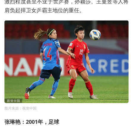
激烈程度甚至不亚于世乒赛，孙颖莎、王曼昱等人将
肩负起捍卫女乒霸主地位的重任。
图片来源：视觉中国
张琳艳：2001年，足球