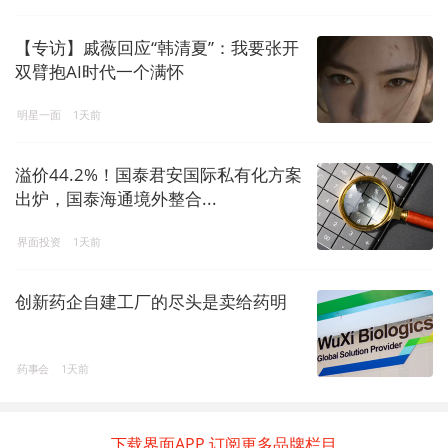
【专访】戚薇回应“韩清夏”：我要张开
双臂抱AI时代一个满怀
明星一面
1天前
溢价44.2%！国泰君安国际私有化方案
出炉，国泰海通境外整合...
界面投资
1天前
创新药企自建工厂的尽头是卖给药明
药事会
1天前
下载界面APP 订阅更多品牌栏目