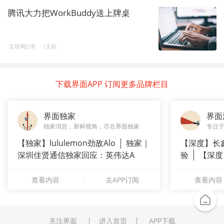
腾讯大力把WorkBuddy送上牌桌
互联网日常
1天前
下载界面APP 订阅更多品牌栏目
界面独家
界面
独家消息，新鲜视角，尽在界面独家
专注
【独家】lululemon劲敌Alo
独家｜
【深度】长
深圳佳贤通信独家回应：英伟达A
验
【深度
崇拜”
查看内容
去APP订阅
查看内容
关注界面
进入首页
APP下载