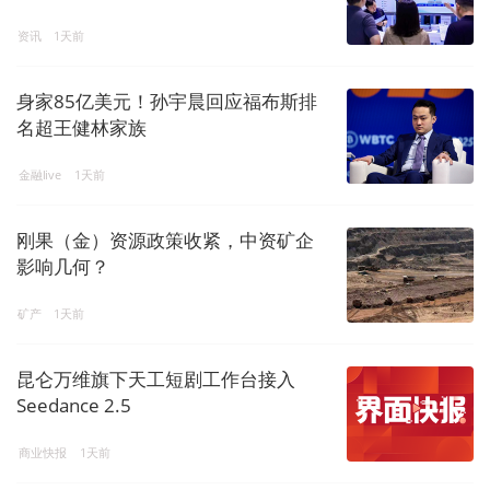
资讯
1天前
身家85亿美元！孙宇晨回应福布斯排
名超王健林家族
金融live
1天前
刚果（金）资源政策收紧，中资矿企
影响几何？
矿产
1天前
昆仑万维旗下天工短剧工作台接入
Seedance 2.5
商业快报
1天前