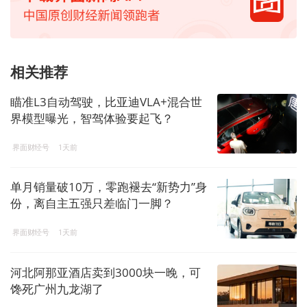
相关推荐
瞄准L3自动驾驶，比亚迪VLA+混合世
界模型曝光，智驾体验要起飞？
界面财经号
1天前
单月销量破10万，零跑褪去“新势力”身
份，离自主五强只差临门一脚？
界面财经号
1天前
河北阿那亚酒店卖到3000块一晚，可
馋死广州九龙湖了