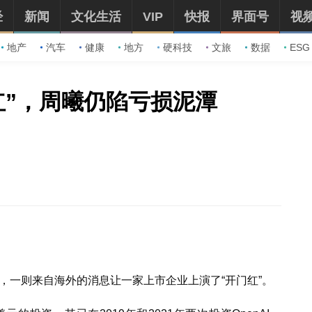
经
新闻
文化生活
VIP
快报
界面号
视
地产
汽车
健康
地方
硬科技
文旅
数据
ESG
红”，周曦仍陷亏损泥潭
天，一则来自海外的消息让一家上市企业上演了“开门红”。