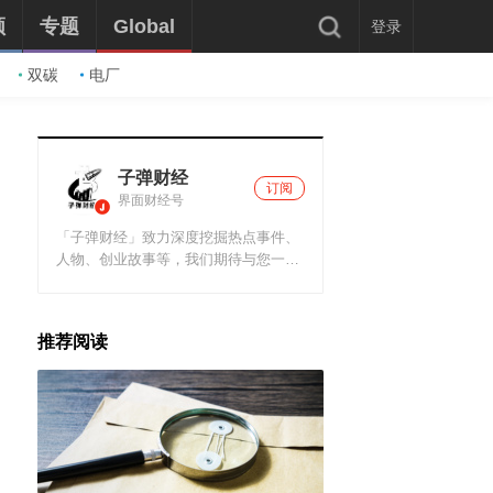
频
专题
Global
登录
双碳
电厂
子弹财经
订阅
界面财经号
「子弹财经」致力深度挖掘热点事件、
人物、创业故事等，我们期待与您一同
持续关注互联网时代的商业变革。
推荐阅读