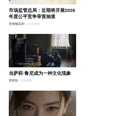
市场监管总局：近期将开展2026
年度公平竞争审查抽查
张倩楠ZQN
·
21分钟前
当萨莉·鲁尼成为一种文化现象
席梦茹
·
5小时前