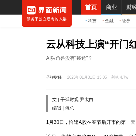
首页
商业
财
科技
金融
证券
云从科技上演“开门
AI独角兽没有“钱途”？
子弹财经
2023年01月31日 13:05
浏览 4.7w
文 | 子弹财观 尹太白
编辑 | 蛋总
1月30日，恰逢A股在春节后开市的第一