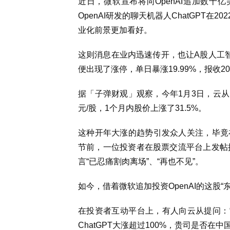
近日，微软宣布将向OpenAI追加数十亿美
OpenAI研发的聊天机器人ChatGPT
业化前景更加看好。
这则消息在业内迅速传开，也让A股人工智
便出现了涨停，单日暴涨19.99%，报收20.
据「子弹财观」观察，今年1月3日，云从的股
元/股，1个月内股价上涨了31.5%。
这种开年大涨的趋势引发众人关注，毕竟
节前，一位投资者在股票交流平台上发帖抱
言“已忍痛割肉离场”、“再也不见”。
如今，借着微软追加投资OpenAI的这股“
在投资者互动平台上，有人向云从提问：“近期
ChatGPT大涨超过100%，贵司是否在