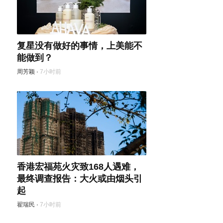
复星没有做好的事情，上美能不
能做到？
周芳颖
·
7小时前
香港宏福苑火灾致168人遇难，
最终调查报告：大火或由烟头引
起
翟瑞民
·
7小时前