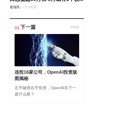
翟瑞民
·
22小时前
下一篇
3年前
连投16家公司，OpenAI投资版
图揭秘
左手融资右手投资，OpenAI在下一
盘什么棋？