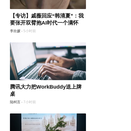
【专访】戚薇回应“韩清夏”：我
要张开双臂抱AI时代一个满怀
李欣媛
·
5小时前
腾讯大力把WorkBuddy送上牌
桌
陆柯言
·
7小时前