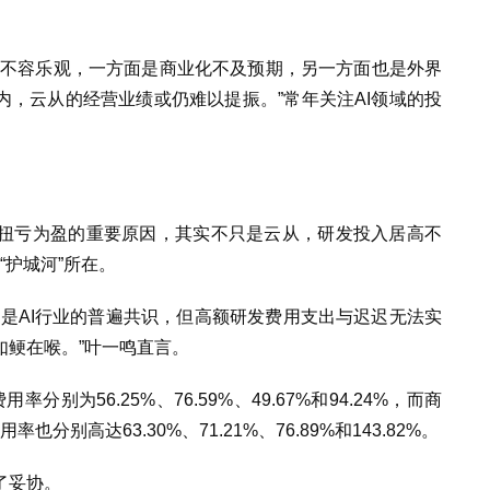
况不容乐观，一方面是商业化不及预期，另一方面也是外界
内，云从的经营业绩或仍难以提振。”常年关注AI领域的投
扭亏为盈的重要原因，其实不只是云从，研发投入居高不
“护城河”所在。
是AI行业的普遍共识，但高额研发费用支出与迟迟无法实
如鲠在喉。”叶一鸣直言。
分别为56.25%、76.59%、49.67%和94.24%，而商
也分别高达63.30%、71.21%、76.89%和143.82%。
了妥协。