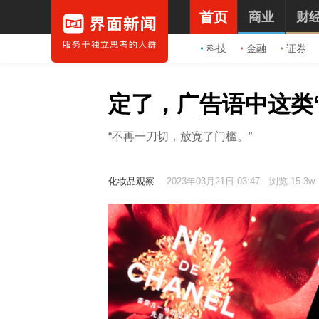
首页
商业
财
科技
金融
证券
定了，广告语中这类
“不再一刀切，放宽了门槛。”
化妆品观察
2023年03月21日 03:47
浏览 15.3w