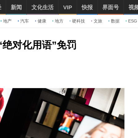
经
新闻
文化生活
VIP
快报
界面号
视
地产
汽车
健康
地方
硬科技
文旅
数据
ESG
“绝对化用语”免罚