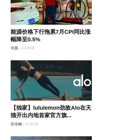
能源价格下行拖累7月CPI同比涨
幅降至0.5%
辛圆
·
4小时前
【独家】lululemon劲敌Alo在天
猫开出内地首家官方旗...
宋佳楠
·
5小时前