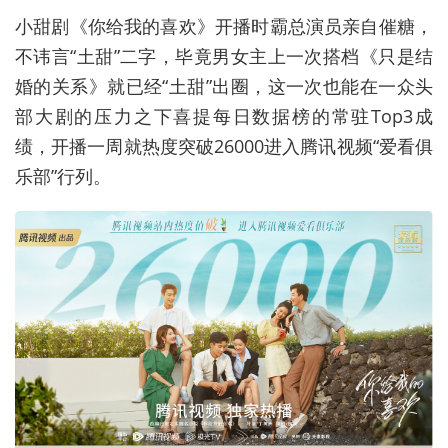
小甜剧《你给我的喜欢》开播时霸总演员亲自催糖，
不讳言“土甜”二字，毕竟男女主上一次搭档《只是结
婚的关系》就已经“土甜”出圈，这一次也能在一众头
部大剧的压力之下喜提每日数据榜的常驻Top3成
绩，开播一周就热度突破26000进入腾讯视频“爱看俱
乐部”行列。