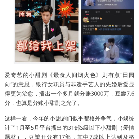
爱奇艺的小甜剧《最食人间烟火色》则有点“田园
向”的意思，银行女职员与非遗手艺人的先婚后爱显
得更为治愈，播出一个多月就分账3000万，豆瓣7.6
分，也算是分账小甜剧之光了。
这样一看，今年的小甜剧们似乎都格外争气，小娱统
计了1月至5月平台播出的31部S级以下小甜剧（爱情
题材），豆瓣开分有17部，其中7成以上达到及格