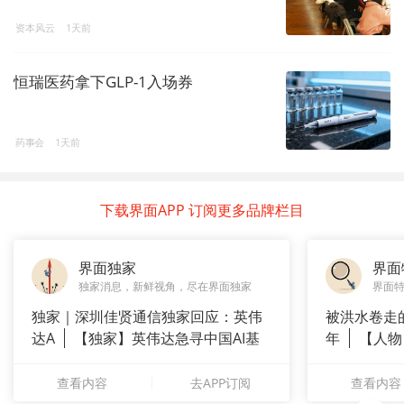
资本风云
1天前
恒瑞医药拿下GLP-1入场券
药事会
1天前
下载界面APP 订阅更多品牌栏目
界面独家
界面
独家消息，新鲜视角，尽在界面独家
界面
独家｜深圳佳贤通信独家回应：英伟
被洪水卷走
达A
【独家】英伟达急寻中国AI基
年
【人物
站供应商
长”：
查看内容
去APP订阅
查看内容