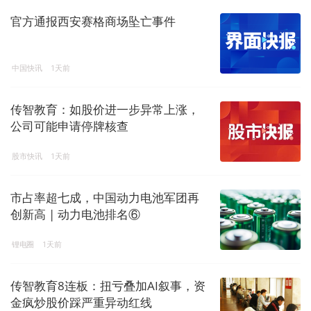
官方通报西安赛格商场坠亡事件
中国快讯
1天前
传智教育：如股价进一步异常上涨，
公司可能申请停牌核查
股市快讯
1天前
市占率超七成，中国动力电池军团再
创新高 | 动力电池排名⑥
锂电圈
1天前
传智教育8连板：扭亏叠加AI叙事，资
金疯炒股价踩严重异动红线