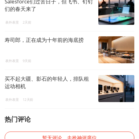
Salesforce们过苦日子，但飞书、钉钉
们的春天来了
表外表里
2天前
寿司郎，正在成为十年前的海底捞
表外表里
9天前
买不起大疆、影石的年轻人，排队租
运动相机
表外表里
12天前
热门评论
暂无评论，去抢神评席位