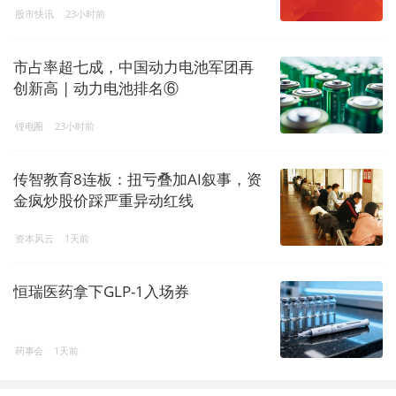
股市快讯
23小时前
市占率超七成，中国动力电池军团再
创新高 | 动力电池排名⑥
锂电圈
23小时前
传智教育8连板：扭亏叠加AI叙事，资
金疯炒股价踩严重异动红线
资本风云
1天前
恒瑞医药拿下GLP-1入场券
药事会
1天前