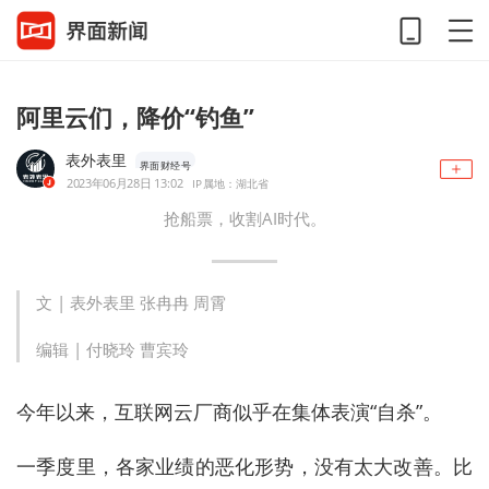
阿里云们，降价“钓鱼”
表外表里
界面财经号
2023年06月28日 13:02
IP属地：湖北省
抢船票，收割AI时代。
文 |
表外表里
张冉冉 周霄
编辑 | 付晓玲 曹宾玲
今年以来，互联网云厂商似乎在集体表演“自杀”。
一季度里，各家业绩的恶化形势，没有太大改善。比