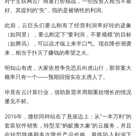
对于互联网云厂商重打价格战，一些投资人相当不看
好。其提到的“失”，指的是被牺牲的利润。
此前，云巨头们要么刚有了经营利润率好转的迹象
（如阿里），要么刚定下“要利润，不要规模”的目标
（如腾讯），可以说才喘上来半口气。现在降价潮袭
来，相当于扑灭了赚钱的希望之火。
明知山有虎，大家依然争先恐后向虎山行，那答案大
概率只有一个——预期回报实在太诱人了。
毕竟在云计算行业，借助新需求周期重拾增长的情况
屡见不鲜。
2016年，微软同样站在了悬崖边上：从“一本万利”的
套装软件销售，转型至“蚂蚁搬大象”的云服务，并且
在转型阵痛期多次降低产品价格，最终陷入利润下