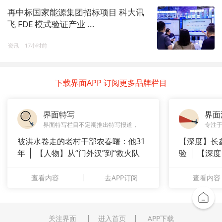
再中标国家能源集团招标项目 科大讯
飞 FDE 模式验证产业 ...
资讯
17小时前
下载界面APP 订阅更多品牌栏目
界面特写
界面
界面特写栏目不定期推出特写报道，
专注
被洪水卷走的老村干部农春曙：他31
【深度】长
年
【人物】从“门外汉”到“救火队
验
【深度
长”：
崇拜”
查看内容
去APP订阅
查看内容
关注界面
进入首页
APP下载