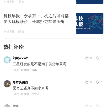
科技早报
1天前
科技早报 | 余承东：手机之后可能都
要大规模涨价；长鑫拒绝苹果压价
科技早报
2天前
热门评论
刘斌wxw2
0
0
三星研发的是不是为了供货苹果呢
3年前
IP属地：河南
爆炸头路西
0
0
爱奇艺还真不如小米呢
3年前
IP属地：黑龙江
优酱
0
0