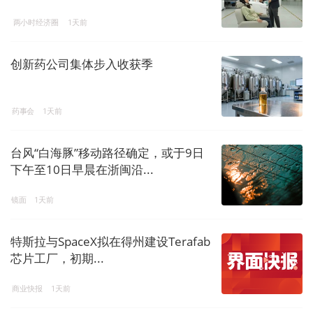
两小时经济圈
1天前
创新药公司集体步入收获季
药事会
1天前
台风“白海豚”移动路径确定，或于9日
下午至10日早晨在浙闽沿...
镜面
1天前
特斯拉与SpaceX拟在得州建设Terafab
芯片工厂，初期...
商业快报
1天前