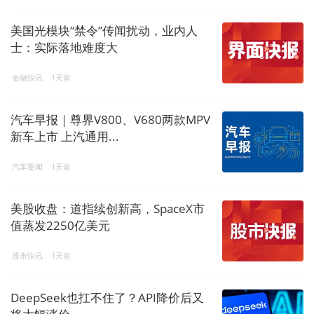
美国光模块“禁令”传闻扰动，业内人
士：实际落地难度大
金融快讯
1天前
汽车早报｜尊界V800、V680两款MPV
新车上市 上汽通用...
汽车要闻
1天前
美股收盘：道指续创新高，SpaceX市
值蒸发2250亿美元
股市快讯
1天前
DeepSeek也扛不住了？API降价后又