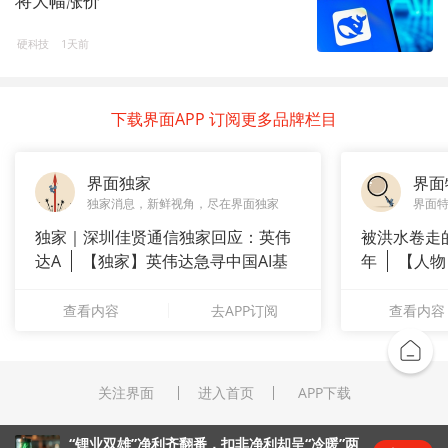
将大幅涨价
硬科技
1天前
下载界面APP 订阅更多品牌栏目
界面独家
界面
独家消息，新鲜视角，尽在界面独家
界面
独家｜深圳佳贤通信独家回应：英伟
被洪水卷走
达A
【独家】英伟达急寻中国AI基
年
【人物
站供应商
长”：
查看内容
去APP订阅
查看内容
关注界面
进入首页
APP下载
“锂业双雄”净利齐翻番，扣非净利却呈“冷暖”两