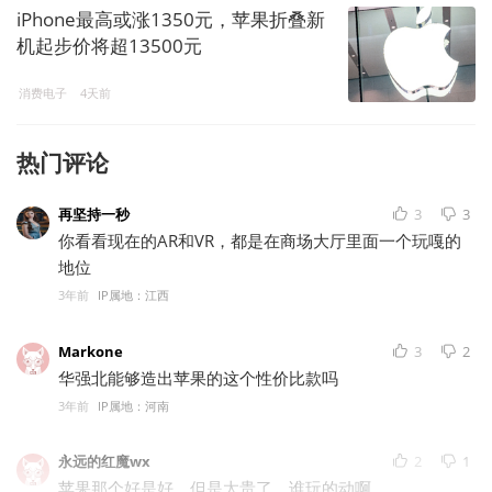
iPhone最高或涨1350元，苹果折叠新
机起步价将超13500元
消费电子
4天前
热门评论
再坚持一秒
3
3
你看看现在的AR和VR，都是在商场大厅里面一个玩嘎的
地位
3年前
IP属地：江西
Markone
3
2
华强北能够造出苹果的这个性价比款吗
3年前
IP属地：河南
永远的红魔wx
2
1
苹果那个好是好，但是太贵了，谁玩的动啊