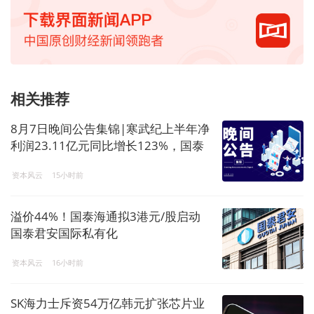
相关推荐
8月7日晚间公告集锦|寒武纪上半年净
利润23.11亿元同比增长123%，国泰
君安国际拟私有化退市，蓝盾光电拟
资本风云
15小时前
购买岚创科技股票复牌
溢价44%！国泰海通拟3港元/股启动
国泰君安国际私有化
资本风云
16小时前
SK海力士斥资54万亿韩元扩张芯片业