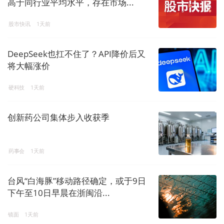
高于同行业平均水平，存在市场...
股市快讯
1天前
DeepSeek也扛不住了？API降价后又
将大幅涨价
硬科技
1天前
创新药公司集体步入收获季
药事会
1天前
台风“白海豚”移动路径确定，或于9日
下午至10日早晨在浙闽沿...
镜面
1天前