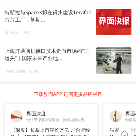
特斯拉与SpaceX拟在得州建设Terafab
芯片工厂，初期...
商业快报
1天前
上海打通脑机接口技术走向市场的“三
道关” | 国家未来产业地...
两小时经济圈
1天前
下载界面APP 订阅更多品牌栏目
界面深度
界面
专注于深度调查报道，持续提供纵深
独家
【深度】长鑫上市浮盈万亿，“合肥经
独家｜深圳