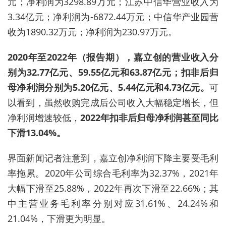
元；净利润为3298.89万元；江苏中信华营业收入为
3.34亿元；净利润为-6872.44万元；中信华产业园营
收为1890.32万元；净利润为230.97万元。
2020年至2022年（报告期），嘉立创的营业收入分
别为32.77亿元、59.55亿元和63.87亿元
；
扣非后归
母净利润分别为5.20亿元、5.44亿元和4.73亿元。
可
以看到，虽然收购
完成
后
公司
收入大幅稳定增长，但
净利润增速
较低
，
2022年扣非后归母净利润甚至同比
下滑13.04%。
界面新闻记者注意到，嘉立创
净利润下降主要受毛利
率拖累。
2020年公司综合毛利率为32.37%，2021年
大幅下滑至25.88%，2022年再次下滑至22.66%；其
中主营业务毛利率分别对应31.61%、24.24%和
21.04%
，
下滑更为明显
。