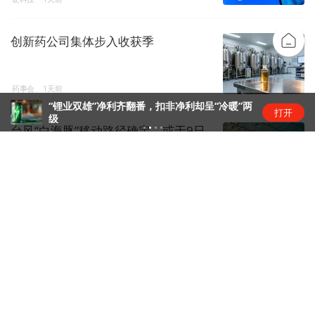
创新药公司集体步入收获季
药事会
1天前
“锂业双雄”净利齐翻番，扣非净利却呈“冷暖”两
打开
级
台风“白海豚”移动路径确定，或于9日
下午至10日早晨在浙闽沿...
镜面
1天前
特斯拉与SpaceX拟在得州建设Terafab
芯片工厂，初期...
商业快报
1天前
30亿采购换46亿订单，蜂助手能撑起