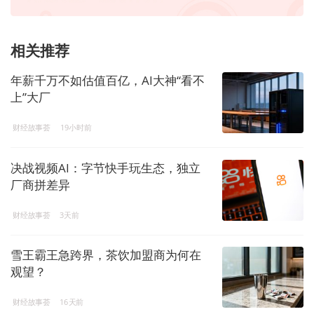
相关推荐
年薪千万不如估值百亿，AI大神“看不
上”大厂
财经故事荟
19小时前
决战视频AI：字节快手玩生态，独立
厂商拼差异
财经故事荟
3天前
雪王霸王急跨界，茶饮加盟商为何在
观望？
财经故事荟
16天前