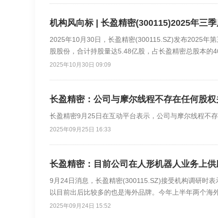
机构风向标 | 长盈精密(300115)2025
2025年10月30日，长盈精密(300115.SZ)发布20
股股份，合计持股量达5.48亿股，占长盈精密总股本的40
2025年10月30日 09:09
长盈精密：公司与摩尔线程不存在任何股权
长盈精密9月25日在互动平台表示，公司与摩尔线程不
2025年09月25日 16:33
长盈精密：目前公司在人形机器人业务上供应
9月24日消息，长盈精密(300115.SZ)接受机构
以目前出后比较多的也是海外品牌。今年上半年两个海外
器人结构件产品的价值已经超过了8000万元。目前公司
2025年09月24日 15:52
手上的传动件，现在逐步增加至大尺寸的传动件。公司