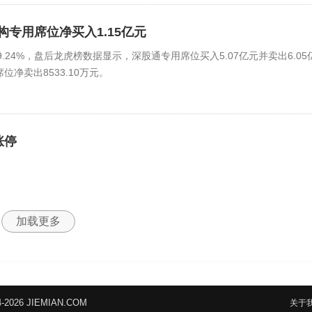
机构专用席位净买入1.15亿元
19.24%，盘后龙虎榜数据显示，深股通专用席位买入5.07亿元并卖出6.05
位净卖出8533.10万元。
涨停
加载更多
26 JIEMIAN.COM
关于