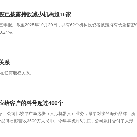
年三季度已披露持股减少机构超10家
25年第三季报。截至2025年10月29日，共有62个机构投资者披露持有长盈精密
.24%。
关系
存在任何股权关系。
给客户的料号超过400个
调研时表示，公司比较早布局这块（人形机器人）业务，最早对接的海外品牌，所
品牌贡献营收3500万人民币。今年年初到8月底，公司累计交付了人形
在人形机器人业务上供应给客户的料号超过400个。公司的项目集中在灵
是从超精密的小件，逐步做到高价值量的大件的。