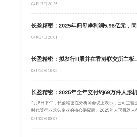
04月17日 20:26
长盈精密：2025年归母净利润5.98亿元，同比
04月17日 20:01
长盈精密：拟发行H股并在香港联交所主板
03月10日 16:05
长盈精密：2025年全年交付约69万件人形
2月8日下午，长盈精密在分析师会议上表示，公司主营
时代等行业龙头企业的核心供应商。2025年人形机器
器人精密零组件的业务进展也比较快，全年营收约1亿元人
02月09日 08:07
人形机器人精密零组件，其中海外客户约占80%。目前
橡胶、硅胶及PEEK类的工程塑料件。