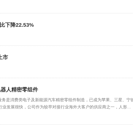
下降22.53%
上市
机器人精密零组件
业务是消费类电子及新能源汽车精密零组件制造，已成为苹果、三星、宁
人行业发展很快，公司作为较早对接行业海外大客户的供应商之一，人形机
民币，以海外客户为主。按照出货量来看，2025年全年交付了约69万
，公司供应的零件的类型主要包含超精密硬质金属传动件，非金属的塑胶