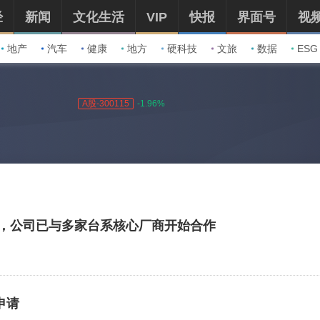
经
新闻
文化生活
VIP
快报
界面号
视
地产
汽车
健康
地方
硬科技
文旅
数据
ESG
A股-300115
-1.96%
，公司已与多家台系核心厂商开始合作
申请