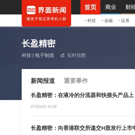
首页
商业
财
科技
金融
证券
长盈精密
科技
|
电子制造
实时指数
新闻报道
重要事件
长盈精密：在液冷的分流器和快接头产品上
07月02日 15:28
长盈精密：向香港联交所递交H股发行上市