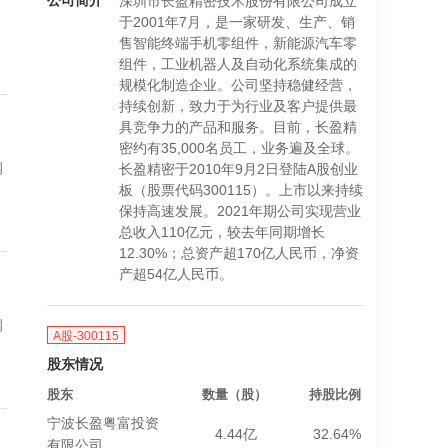
公司简介
深圳市长盈精密技术股份有限公司成立
于2001年7月，是一家研发、生产、销
售智能终端手机零组件，新能源汽车零
组件，工业机器人及自动化系统集成的
规模化制造企业。公司坚持稳健经营，
持续创新，致力于为行业及客户提供最
具竞争力的产品和服务。目前，长盈精
密约有35,000名员工，业务遍及全球。
润
长盈精密于2010年9月2日登陆A股创业
板（股票代码300115）。上市以来持续
保持高速发展。2021年期公司实现营业
总收入110亿元，较去年同期增长
12.30%；总资产超170亿人民币，净资
产超54亿人民币。
润
A股-300115
股东情况
股东
数量（股）
持股比例
宁波长盈粤富投资
4.44亿
32.64%
有限公司