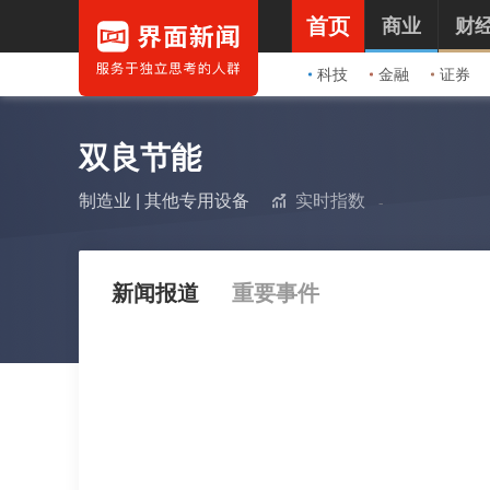
首页
商业
财
科技
金融
证券
双良节能
制造业
|
其他专用设备
实时指数
新闻报道
重要事件