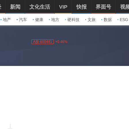
经
新闻
文化生活
VIP
快报
界面号
视
地产
汽车
健康
地方
硬科技
文旅
数据
ESG
A股-600481
+0.46%