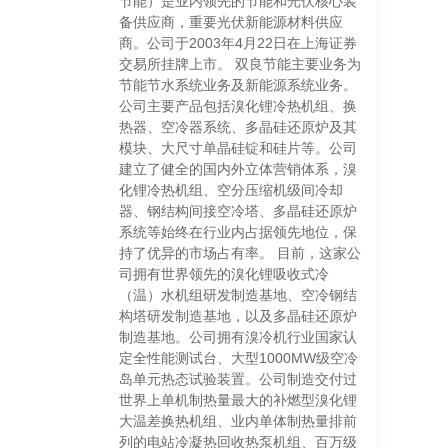
节能）是业内领先的节能和光伏核心装
备供应商，重要光伏新能源材料供应
商。公司于2003年4月22日在上海证券
交易所挂牌上市。 双良节能主要业务为
节能节水系统业务及新能源系统业务。
公司主要产品包括溴化锂冷热机组、换
热器、空冷器系统、多晶硅还原炉及其
模块、大尺寸单晶硅锭和硅片等。公司
建立了健全的国内外立体营销体系，溴
化锂冷热机组、空分压缩机级间冷却
器、钢结构间接空冷塔、多晶硅还原炉
系统等始终在行业内占据领先地位，保
持了优异的市场占有率。 目前，这家公
司拥有世界领先的溴化锂吸收式冷
（温）水机组研发制造基地、空冷钢结
构塔研发制造基地，以及多晶硅还原炉
制造基地。公司拥有溴冷机行业国家认
定全性能测试台、大型1000MW级空冷
岛单元热态试验装置。公司制造交付过
世界上单机制热量最大的补燃型溴化锂
大温差换热机组、业内单体制热量排前
列的电站冷凝热回收热泵机组、百万级