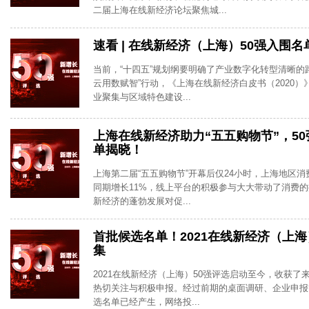
二届上海在线新经济论坛聚焦城...
速看 | 在线新经济（上海）50强入围
当前，“十四五”规划纲要明确了产业数字化转型清晰的
云用数赋智”行动，《上海在线新经济白皮书（2020
业聚集与区域特色建设...
上海在线新经济助力“五五购物节”，5
单揭晓！
上海第二届“五五购物节”开幕后仅24小时，上海地区消
同期增长11%，线上平台的积极参与大大带动了消费
新经济的蓬勃发展对促...
首批候选名单！2021在线新经济（上
集
2021在线新经济（上海）50强评选启动至今，收获了
热切关注与积极申报。经过前期的桌面调研、企业申报等
选名单已经产生，网络投...