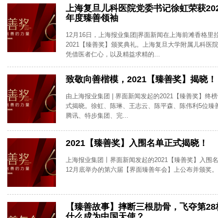
上海复旦儿科医院党委书记徐虹荣获20
年度臻善领袖
12月16日，上海报业集团|界面新闻在上海前滩香格里
2021【臻善奖】颁奖典礼。上海复旦大学附属儿科医
凭借医者仁心，以及精益求精的...
致敬向善楷模，2021【臻善奖】揭晓！
由上海报业集团 | 界面新闻发起的2021【臻善奖】终榜
式揭晓。徐虹、陈琳、王志云、陈平森、陈伟利5位臻
腾讯、特步集团、完...
2021【臻善奖】入围名单正式揭晓！
上海报业集团丨界面新闻发起的2021【臻善奖】入围
12月底举办的第六届【界面臻善年会】上公布并颁奖。
【臻善故事】摔断三根肋骨，飞夺第28
什么成为中国天使？