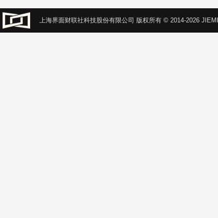
上海界面财联社科技股份有限公司 版权所有 © 2014-2026 JIEMI