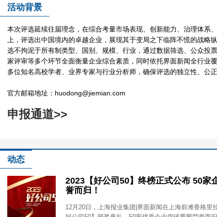
活动背景
2023【好公司50】评选
本次评选延续往届理念，在综合考量市场表现、创新能力、治理体系
上，评选出中国境内的卓越企业，展现其于变局之下临阵不慌的战略
选不拘泥于所有制类型、国别、规模、行业，通过数据筛选、公众投
家评审等多个环节全面衡量企业综合素质，同时依托界面新闻全行业
多位知名高校学者、业界专家与行业分析师，确保评选的独立性、公
官方邮箱地址：huodong@jiemian.com
申报通道>>
2023【好公司50】评选
动态
2023【好公司50】终榜正式公布 50
誉而归！
12月20日，上海报业集团|界面新闻在上海前滩香格里拉
好公司50】颁奖典礼。50家优质企业突破重围荣誉而