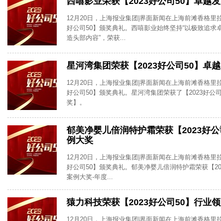
西嘻影业荣获【2023好公司50】卓越
12月20日，上海报业集团|界面新闻在上海前滩香格里拉
好公司50】颁奖典礼。西嘻影业始终坚持“以极致追求
造头部内容”，荣获...
星河湾集团荣获【2023好公司50】卓
12月20日，上海报业集团|界面新闻在上海前滩香格里拉
好公司50】颁奖典礼。星河湾集团荣获了【2023好公
奖】。
郁美净婴儿倍润特护霜荣获【2023好公
例大奖
12月20日，上海报业集团|界面新闻在上海前滩香格里拉
好公司50】颁奖典礼。郁美净婴儿倍润特护霜荣获【20
案例大奖-年度...
猿力科技荣获【2023好公司50】行业
12月20日，上海报业集团|界面新闻在上海前滩香格里拉