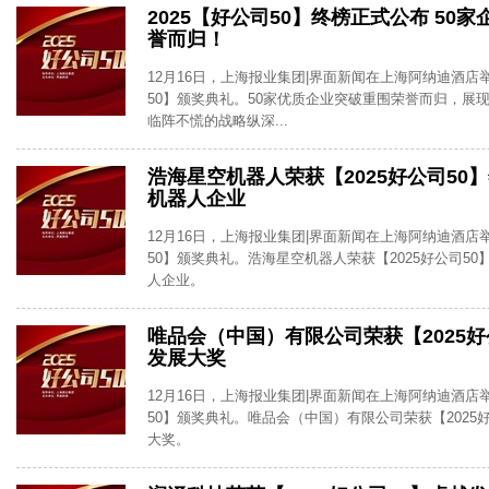
2025【好公司50】终榜正式公布 50
誉而归！
12月16日，上海报业集团|界面新闻在上海阿纳迪酒店举
50】颁奖典礼。50家优质企业突破重围荣誉而归，展
临阵不慌的战略纵深...
浩海星空机器人荣获【2025好公司50
机器人企业
12月16日，上海报业集团|界面新闻在上海阿纳迪酒店举
50】颁奖典礼。浩海星空机器人荣获【2025好公司5
人企业。
唯品会（中国）有限公司荣获【2025好
发展大奖
12月16日，上海报业集团|界面新闻在上海阿纳迪酒店举
50】颁奖典礼。唯品会（中国）有限公司荣获【2025
大奖。