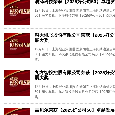
润泽科技荣获【2025好公司50】卓越
12月16日，上海报业集团|界面新闻在上海阿纳迪酒店举
50】颁奖典礼。润泽科技荣获【2025好公司50】卓越
科大讯飞股份有限公司荣获【2025好公
展大奖
12月16日，上海报业集团|界面新闻在上海阿纳迪酒店举
50】颁奖典礼。科大讯飞股份有限公司荣获【2025好
奖。
九方智投控股有限公司荣获【2025好公
展大奖
12月16日，上海报业集团|界面新闻在上海阿纳迪酒店举
50】颁奖典礼。九方智投控股有限公司荣获【2025好
奖。
吉贝尔荣获【2025好公司50】卓越发