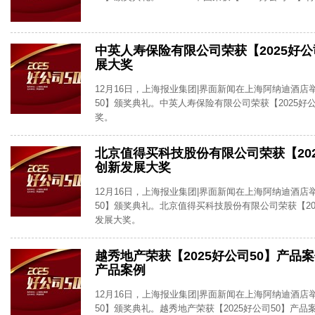
中英人寿保险有限公司荣获【2025好公
展大奖
12月16日，上海报业集团|界面新闻在上海阿纳迪酒店举
50】颁奖典礼。中英人寿保险有限公司荣获【2025好
奖。
北京值得买科技股份有限公司荣获【202
创新发展大奖
12月16日，上海报业集团|界面新闻在上海阿纳迪酒店举
50】颁奖典礼。北京值得买科技股份有限公司荣获【20
发展大奖。
越秀地产荣获【2025好公司50】产品
产品案例
12月16日，上海报业集团|界面新闻在上海阿纳迪酒店举
50】颁奖典礼。越秀地产荣获【2025好公司50】产品