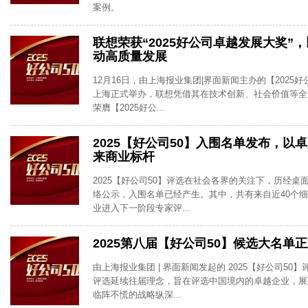
案例。
联想荣获“2025好公司卓越发展大奖”，
动高质量发展
12月16日，由上海报业集团|界面新闻主办的【2025好
上海正式举办，联想凭借其在技术创新、社会价值等全
荣膺【2025好公...
2025【好公司50】入围名单发布，以
来商业标杆
2025【好公司50】评选在社会各界的关注下，历经桌
络公示，入围名单已经产生。其中，共有来自近40个细
业进入下一阶段专家评...
2025第八届【好公司50】候选大名单
由上海报业集团 | 界面新闻发起的 2025【好公司50
评选延续往届理念，旨在评选中国境内的卓越企业，展
临阵不慌的战略纵深...