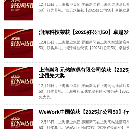
12月16日，上海报业集团|界面新闻在上海阿纳迪酒店举
50】颁奖典礼。吉贝尔荣获【2025好公司50】卓越发
润泽科技荣获【2025好公司50】卓越
12月16日，上海报业集团|界面新闻在上海阿纳迪酒店举
50】颁奖典礼。润泽科技荣获【2025好公司50】卓越
上海融和元储能源有限公司荣获【2025
业领先大奖
12月16日，上海报业集团|界面新闻在上海阿纳迪酒店举
50】颁奖典礼。上海融和元储能源有限公司荣获【202
先大奖。
WeWork中国荣获【2025好公司50】
12月16日，上海报业集团|界面新闻在上海阿纳迪酒店举
50】颁奖典礼。WeWork中国荣获【2025好公司50