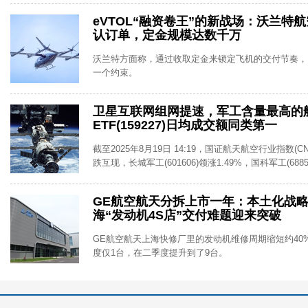
eVTOL“融资卷王”的新战场：沃兰特
认订单，定金规模达数千万
沃兰特方面称，通过收取定金来锁定飞机的交付节奏，
一个约束。
卫星互联网组网提速，军工含量最高的
ETF(159227)日均成交额同类第一
截至2025年8月19日 14:19，国证航天航空行业指数(C
跌互现，长城军工(601606)领涨1.49%，国科军工(688543
GE航空航天分拆上市一年：本土化战
海“发动机4S店”交付难题迎来突破
GE航空航天上海快修厂里的发动机维修周期缩短约40
度仅1台，在二季度提升到了9台。