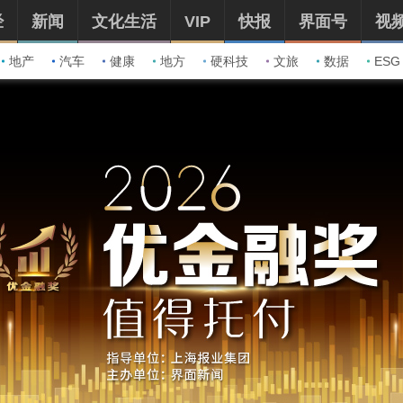
经
新闻
文化生活
VIP
快报
界面号
视
地产
汽车
健康
地方
硬科技
文旅
数据
ESG