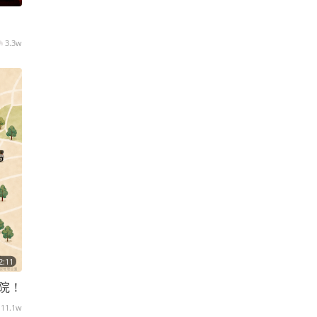
3.3w
2:11
院！
11.1w