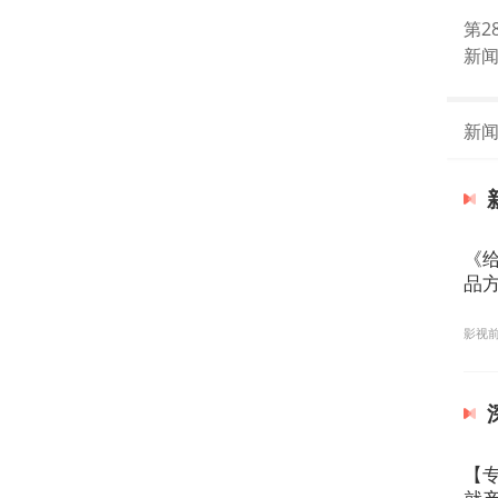
第2
新
新
《
品
影视
【