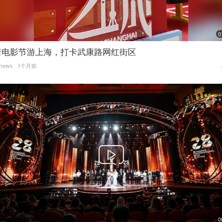
0
着电影节游上海，打卡武康路网红街区
news
1个月前
0