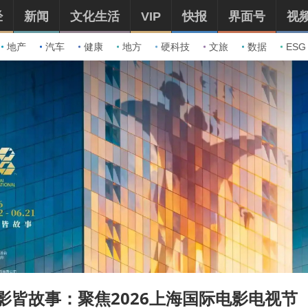
经
新闻
文化生活
VIP
快报
界面号
视
地产
汽车
健康
地方
硬科技
文旅
数据
ESG
影皆故事：聚焦2026上海国际电影电视节