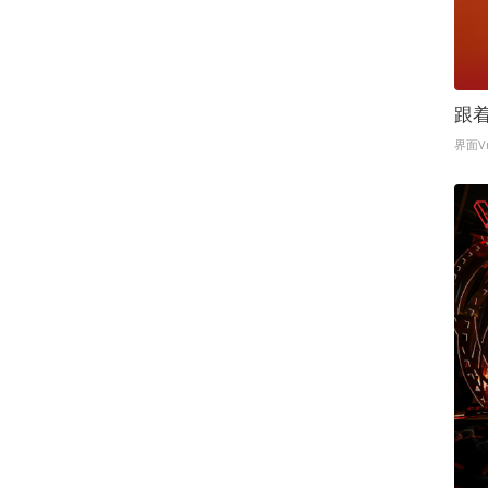
跟
界面V