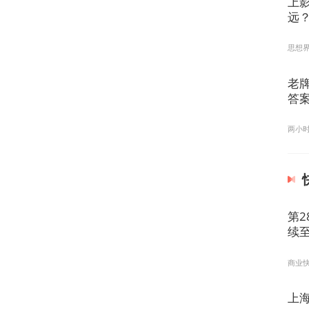
上影
远
思想
老
答
两小
第2
续至
商业
上