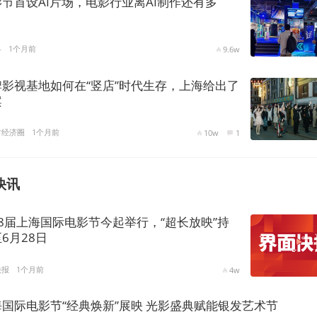
节首设AI片场，电影行业离AI制作还有多
？
界
1个月前
9.6w
牌影视基地如何在“竖店”时代生存，上海给出了
案
时经济圈
1个月前
10w
1
快讯
8届上海国际电影节今起举行，“超长放映”持
6月28日
快报
1个月前
4w
海国际电影节“经典焕新”展映 光影盛典赋能银发艺术节