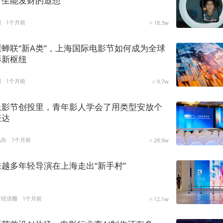
产生能发财的遐想
圈
1个月前
18.3w
票蝉联“新A类”，上海国际电影节如何成为全球
影新枢纽
圈
1个月前
9.7w
上影节创投里，青年影人学会了用类型安放个
表达
风向
1个月前
28.9w
来越多年轻导演在上海走出“新手村”
时经济圈
1个月前
12.1w