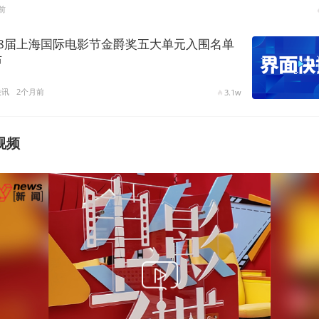
前
28届上海国际电影节金爵奖五大单元入围名单
布
快讯
2个月前
3.1w
视频