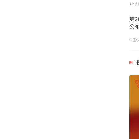
1个月
第
公
中国