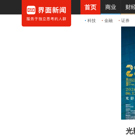
首页
商业
财
科技
金融
证券
光