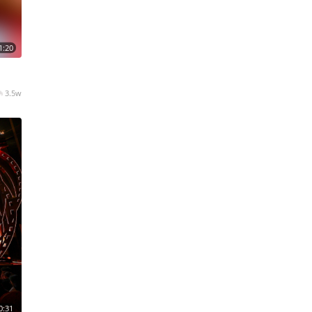
1:20
3.5w
0:31