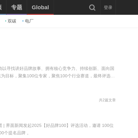
频
专题
Global
登录
双碳
电厂
活动以寻找讲好品牌故事、拥有核心竞争力、持续创新、面向国
为目标，聚集100位专家，聚焦100个行业赛道，最终评选出
共2篇文章
 界面新闻发起2025【好品牌100】评选活动，邀请 100位
00个提名品牌 。