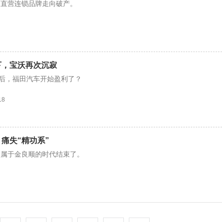
育直营连锁品牌走向破产。
下，宝沃再次沉寂
”后，福田汽车开始盈利了？
18
痛失“精功系”
，属于金良顺的时代结束了。