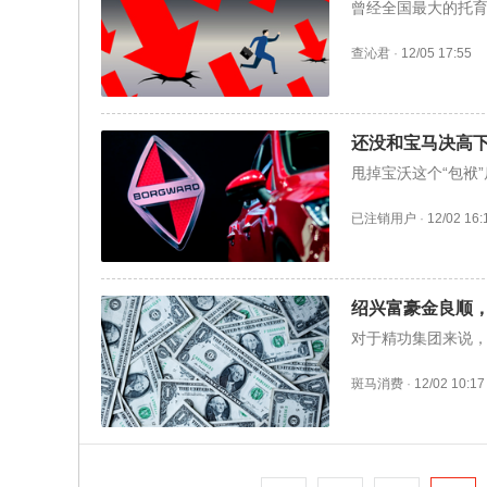
曾经全国最大的托
查沁君
·
12/05 17:55
还没和宝马决高
甩掉宝沃这个“包袱
已注销用户
·
12/02 16:
绍兴富豪金良顺，
对于精功集团来说
斑马消费
·
12/02 10:17