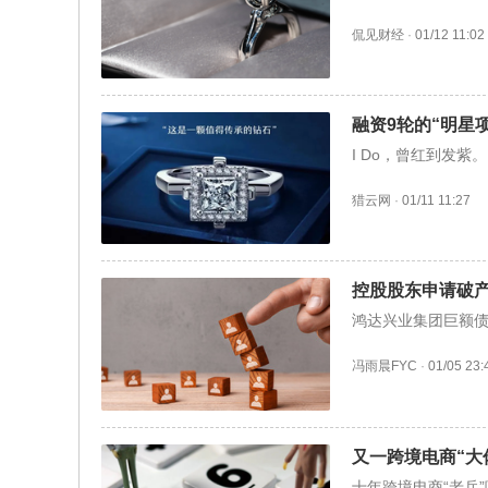
侃见财经
·
01/12 11:02
融资9轮的“明星
I Do，曾红到发紫。
猎云网
·
01/11 11:27
控股股东申请破
鸿达兴业集团巨额
冯雨晨FYC
·
01/05 23:
又一跨境电商“大
十年跨境电商“老兵