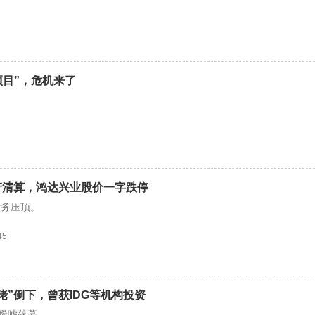
项目”，危机来了
产清算，鸿达兴业股价一字跌停
债务压顶。
45
佬”倒下，曾获IDG等机构投资
”唏嘘落幕。