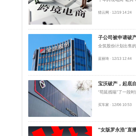
猎云网
·
12/19 14:24
子公司被申请破
全筑股份计划出售的业
蓝丽琦
·
12/13 12:44
宝沃破产，起底
“苟延残喘”了一段
买车家
·
12/06 10:53
“女版罗永浩”直