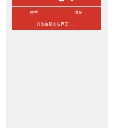
微博
微信
其他途径关注界面……