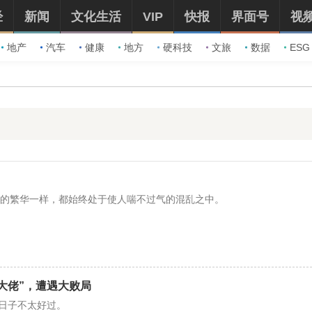
经
新闻
文化生活
VIP
快报
界面号
视
地产
汽车
健康
地方
硬科技
文旅
数据
ESG
经的繁华一样，都始终处于使人喘不过气的混乱之中。
大佬”，遭遇大败局
的日子不太好过。