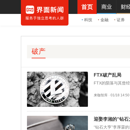
首页
商业
财
科技
金融
证券
破产
FTX破产乱局
FTX的陨落与其曾
来咖智库
·
01/18 14:50
迎娶李湘的“钻石
“钻石大亨”李厚霖