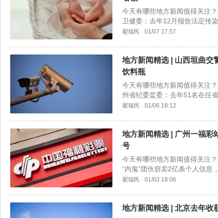
今天有哪些地方新闻值得关注？
卫健委：去年12月报告法定传染
被害人家属：希望重判。
翟瑞民
·
01/07 17:57
地方新闻精选 | 山西垣曲
饮料瓶
今天有哪些地方新闻值得关注？
州省纪委监委：去年51名在任
主或是汉武帝最后一位丞相。
翟瑞民
·
01/06 18:12
地方新闻精选 | 广州一福
号
今天有哪些地方新闻值得关注？
“内鬼”团伙窃卖2亿条个人信息
已责令道歉。
翟瑞民
·
01/03 18:06
地方新闻精选 | 北京去年