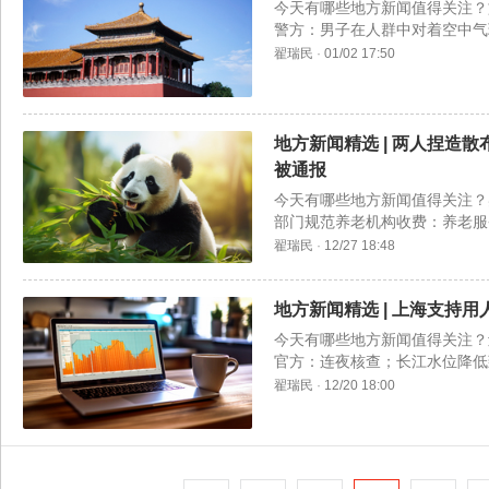
今天有哪些地方新闻值得关注？
警方：男子在人群中对着空中气
14.8%、11.3%。
翟瑞民
·
01/02 17:50
地方新闻精选 | 两人捏造
被通报
今天有哪些地方新闻值得关注？
部门规范养老机构收费：养老服
市公安局原副局长给自己发了1
翟瑞民
·
12/27 18:48
地方新闻精选 | 上海支持
今天有哪些地方新闻值得关注？
官方：连夜核查；长江水位降低
委原书记左军受贿3200万，两
翟瑞民
·
12/20 18:00