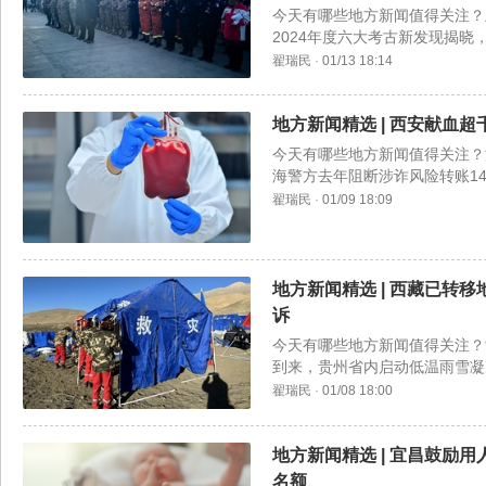
今天有哪些地方新闻值得关注？
2024年度六大考古新发现揭
被查，曾辅佐周口“平坟书记”。
翟瑞民
·
01/13 18:14
地方新闻精选 | 西安献血
今天有哪些地方新闻值得关注？
海警方去年阻断涉诈风险转账14
故，已致4死2伤。
翟瑞民
·
01/09 18:09
地方新闻精选 | 西藏已转移
诉
今天有哪些地方新闻值得关注？
到来，贵州省内启动低温雨雪凝
和国企已响应。
翟瑞民
·
01/08 18:00
地方新闻精选 | 宜昌鼓励
名额