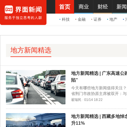
首页
商业
财经
新闻
科技
金融
证券
地产
地方新闻精选
地方新闻精选 | 广东高速
陷”
今天有哪些地方新闻值得关注？
省荆门市政协原主席被双开：与
费用增高，燃气公司回应。
翟瑞民
·
01/14 18:22
地方新闻精选 | 西藏多地
升11%