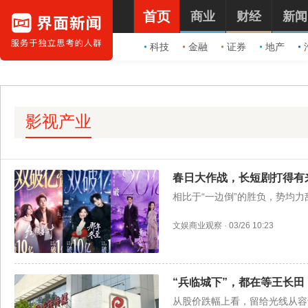
首页
商业
财经
新闻
科技
金融
证券
地产
影视产业
春日大作战，长短剧打得有
相比于“一边倒”的胜负，势均
文娱商业观察
·
03/26 10:23
“兵临城下”，都在等王长田
从股价跌幅上看，留给光线从容