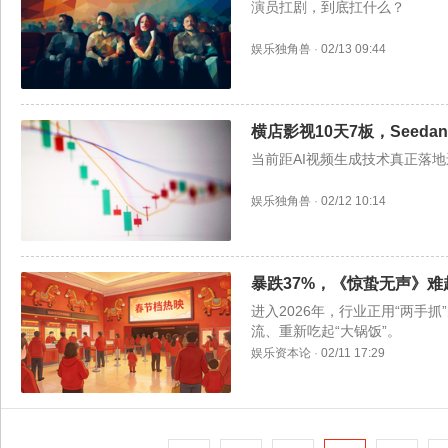
演员扛剧，到底扛什么？
娱乐独角兽
·
02/13 09:44
横店影视10天7板，Seedan
当前距AI视频生成技术真正落
娱乐独角兽
·
02/12 10:14
暴跌37%，《惊蛰无声》难
进入2026年，行业正用“两手
流、重新吃起“大锅饭”。
娱乐资本论
·
02/11 17:29