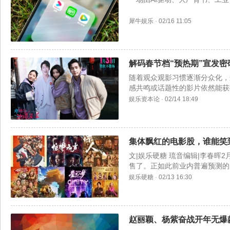
犀牛娱乐
·
02/16 11:05
解码春节档“预热期”宣发
随着观众观影习惯逐渐分众化，
感共鸣或话题性的影片依然能获
娱乐资本论
·
02/14 18:49
集体飘红的电影股，谁能笑
文|娱乐硬糖 琉音编辑|李春晖
售了。正如此前业内普遍预测的
人：风起大漠》。但要
娱乐硬糖
·
02/13 16:30
赵丽颖、杨紫奋战开年无爆