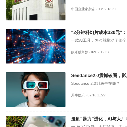
中国企业家杂志
·
03/02 18:21
“2分钟科幻片成本330元”：影
一款AI工具，怎么就搅动了整
娱乐独角兽
·
02/17 19:37
Seedance2.0震撼破圈
Seedance 2.0到底牛在哪？
犀牛娱乐
·
02/16 11:27
漫剧“暴力”进化，AI与大
一场由AI驱动、大厂背书、工