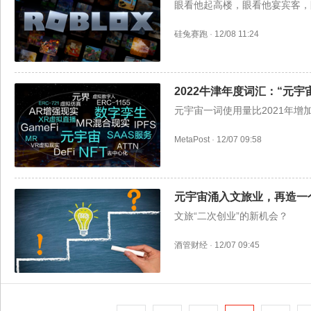
眼看他起高楼，眼看他宴宾客，
硅兔赛跑
·
12/08 11:24
2022牛津年度词汇：“元宇
元宇宙一词使用量比2021年增
MetaPost
·
12/07 09:58
元宇宙涌入文旅业，再造一
文旅“二次创业”的新机会？
酒管财经
·
12/07 09:45