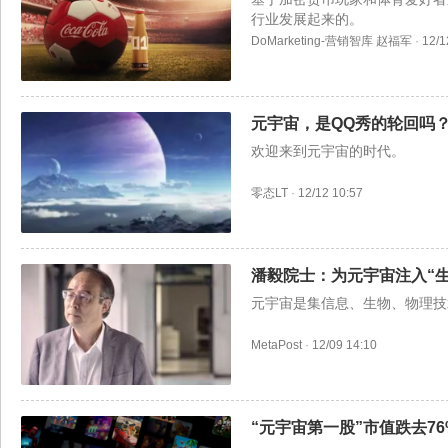
行业发展起来的。
DoMarketing-营销智库 赵福军
·
12/1
元宇宙，是QQ秀的轮回吗
欢迎来到元宇宙的时代。
零态LT
·
12/12 10:57
潘毅院士：为元宇宙注入“生
元宇宙是集信息、生物、物理技
MetaPost
·
12/09 14:10
“元宇宙第一股”市值跌去76