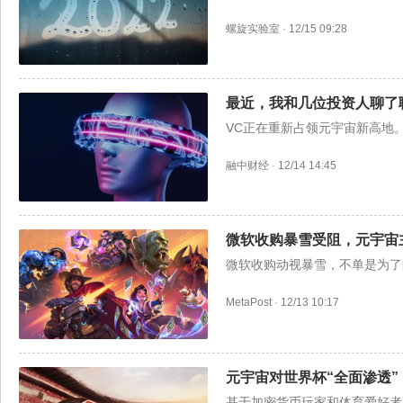
螺旋实验室
·
12/15 09:28
最近，我和几位投资人聊了
VC正在重新占领元宇宙新高地
融中财经
·
12/14 14:45
微软收购暴雪受阻，元宇宙
微软收购动视暴雪，不单是为了眼
MetaPost
·
12/13 10:17
元宇宙对世界杯“全面渗透
基于加密货币玩家和体育爱好者