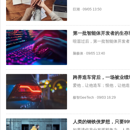
巨潮
·
09/05 13:50
第一批智能体开发者的生存
喧嚣过后，第一批智能体开发者
脑极体
·
09/05 13:40
跨界造车背后，一场被业绩
爱他，让他造车；恨他，让他造
极智GeeTech
·
09/03 16:29
人类的钢铁侠梦想，只要99
如果请你充分发挥想象力，人类