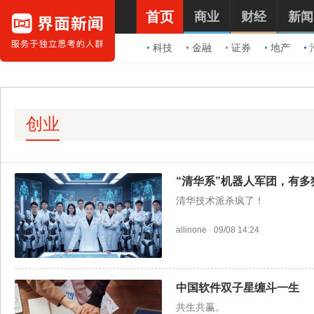
首页
商业
财经
新闻
科技
金融
证券
地产
创业
“清华系”机器人军团，有多
清华技术派杀疯了！
allinone
·
09/08 14:24
中国软件双子星缠斗一生
共生共赢。