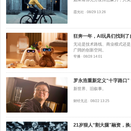
霞光社
·
08/29 13:26
狂奔一年，AI玩具们找到了
无论是技术路线、商业模式还是
广阔的创新空间。
窄播
·
08/28 14:01
罗永浩重新定义“十字路口”
新世界、旧叙事。
财经无忌
·
08/22 13:25
21岁狠人“割大腿”融资，换来