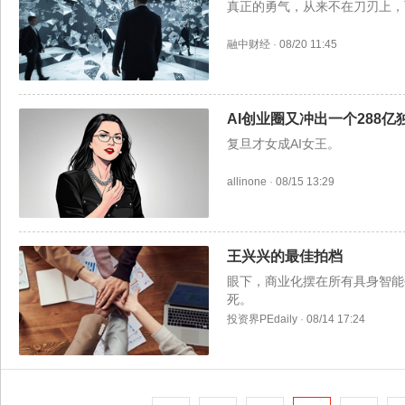
真正的勇气，从来不在刀刃上，
融中财经
·
08/20 11:45
AI创业圈又冲出一个288亿
复旦才女成AI女王。
allinone
·
08/15 13:29
王兴兴的最佳拍档
眼下，商业化摆在所有具身智能
死。
投资界PEdaily
·
08/14 17:24