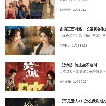
文娱先声
·
11/08 13:24
古偶正面对线，长视频各取
《永夜星河》和《珠帘玉幕》从
新声Pro
·
11/08 13:22
《焚城》何止生不逢时
究竟是超出预期还是低于预期？
犀牛娱乐
·
11/06 15:34
《再见爱人4》怎么做到期