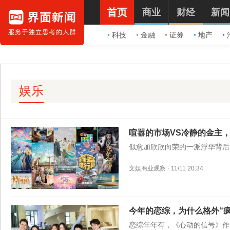
首页
商业
财经
新闻
科技
金融
证券
地产
娱乐
喧嚣的市场VS冷静的金主
似愈加欣欣向荣的一派浮华背后
文娱商业观察
·
11/11 20:34
今年的恋综，为什么格外“疯
恋综年年有，《心动的信号》作