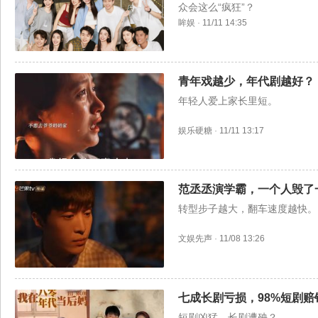
众会这么“疯狂”？
眸娱
·
11/11 14:35
青年戏越少，年代剧越好？
年轻人爱上家长里短。
娱乐硬糖
·
11/11 13:17
范丞丞演学霸，一个人毁了
转型步子越大，翻车速度越快。
文娱先声
·
11/08 13:26
七成长剧亏损，98%短剧
短剧凶猛，长剧遭殃？