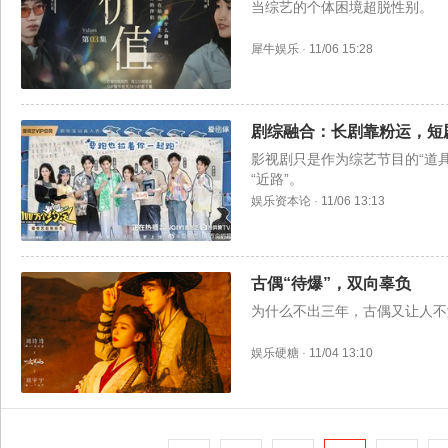
当综艺的个体困境超脱性别。
犀牛娱乐
·
11/06 15:28
剧综融合：长剧靠粉运，短
影视剧只是作为综艺节目的“道
“近路”。
娱乐资本论
·
11/06 13:13
古偶“待爆”，双向辜负
为什么不出三年，古偶又让人不
娱乐硬糖
·
11/04 13:10