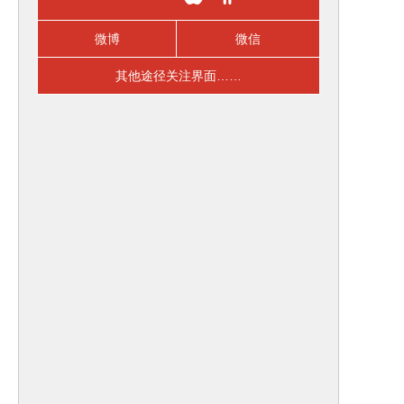
微博
微信
其他途径关注界面……