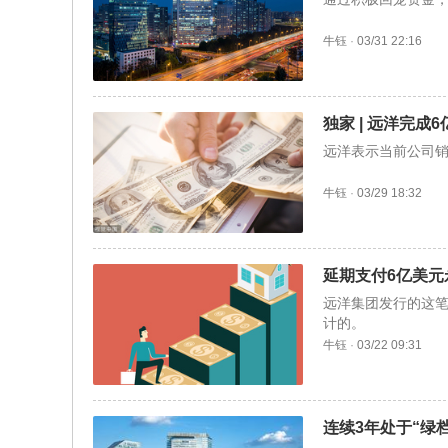
牛钰
·
03/31 22:16
独家 | 远洋完成
远洋表示当前公司
牛钰
·
03/29 18:32
延期支付6亿美
远洋集团发行的这
计的。
牛钰
·
03/22 09:31
连续3年处于“绿