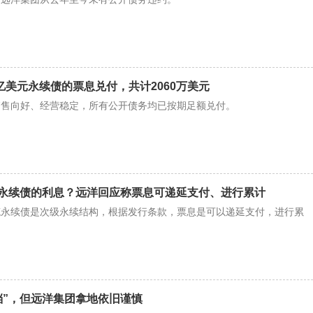
6亿美元永续债的票息兑付，共计2060万美元
销售向好、经营稳定，所有公开债务均已按期足额兑付。
元永续债的利息？远洋回应称票息可递延支付、进行累计
笔永续债是次级永续结构，根据发行条款，票息是可以递延支付，进行累
档”，但远洋集团拿地依旧谨慎