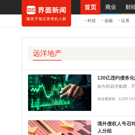
首页
商业
财
科技
金融
证券
远洋地产
130亿违约债务
如今的远洋集团，
创业最前线
·
12/20 13:
境外债权人号召
人分组