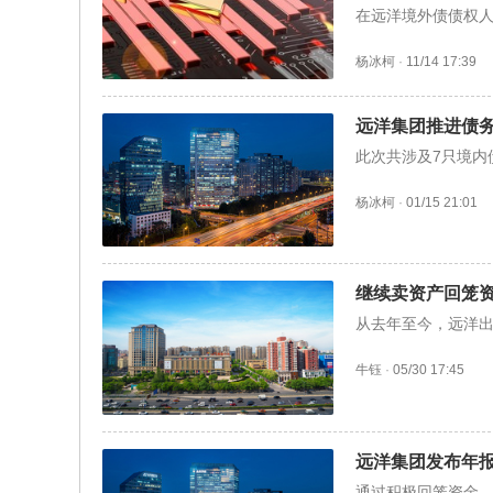
在远洋境外债债权
杨冰柯
·
11/14 17:39
远洋集团推进债务
此次共涉及7只境内
杨冰柯
·
01/15 21:01
继续卖资产回笼
从去年至今，远洋出
牛钰
·
05/30 17:45
远洋集团发布年
通过积极回笼资金