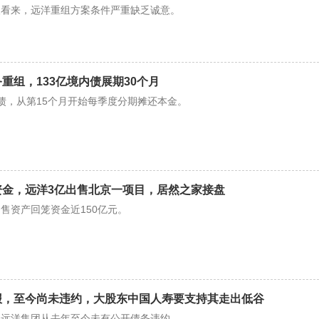
人看来，远洋重组方案条件严重缺乏诚意。
重组，133亿境内债展期30个月
债，从第15个月开始每季度分期摊还本金。
资金，远洋3亿出售北京一项目，居然之家接盘
售资产回笼资金近150亿元。
报，至今尚未违约，大股东中国人寿要支持其走出低谷
，远洋集团从去年至今未有公开债务违约。