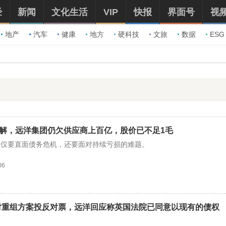
经
新闻
文化生活
VIP
快报
界面号
视
地产
汽车
健康
地方
硬科技
文旅
数据
ESG
化解，远洋集团仍欠供应商上百亿，股价已不足1毛
不仅要直面债务危机，还要面对持续亏损的难题。
06
对重组方案投反对票，远洋回应称英国法院已同意以现有的债权