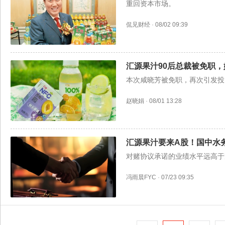
重回资本市场。
侃见财经
·
08/02 09:39
汇源果汁90后总裁被免职
本次咸晓芳被免职，再次引发投
赵晓娟
·
08/01 13:28
汇源果汁要来A股！国中水
对赌协议承诺的业绩水平远高于
冯雨晨FYC
·
07/23 09:35