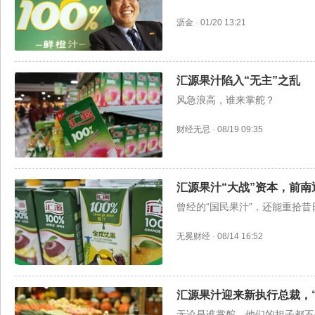
沥金
·
01/20 13:21
汇源果汁陷入“无主”之乱
风急浪高，谁来掌舵？
财经无忌
·
08/19 09:35
汇源果汁“大战”资本，前南
曾经的“国民果汁”，还能重拾昔
无冕财经
·
08/14 16:52
汇源果汁迎来新执行总裁，
无论是谁掌舵，他们的担子都不