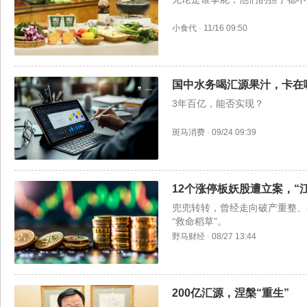
小食代
·
11/16 09:50
国中水务喝汇源果汁，卡在
3年百亿，能否实现？
斑马消费
·
09/24 09:39
12个涨停板妖股遭立案，“
兜兜转转，曾经走向破产重整、
“救命稻草”。
野马财经
·
08/27 13:44
200亿汇源，涅槃“重生”