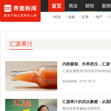
首页
商业
财经
新闻
科技
金融
证券
地产
汇源果汁
内部撕裂、外界挤压，汇源“
汇源这场贯穿2025至2026
创业最前线
·
07/22 09:15
汇源果汁的四次豪赌：从国
商业世界里赌徒没有明天。