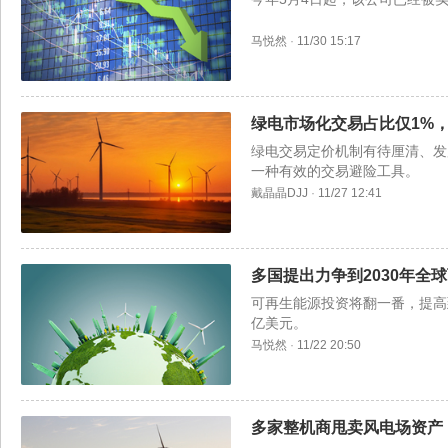
马悦然
·
11/30 15:17
绿电市场化交易占比仅1%
绿电交易定价机制有待厘清、发
一种有效的交易避险工具。
戴晶晶DJJ
·
11/27 12:41
多国提出力争到2030年全
可再生能源投资将翻一番，提高到平
亿美元。
马悦然
·
11/22 20:50
多家整机商甩卖风电场资产