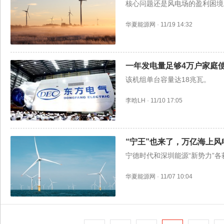
核心问题还是风电场的盈利困境
华夏能源网
·
11/19 14:32
一年发电量足够4万户家庭
该机组单台容量达18兆瓦。
李晗LH
·
11/10 17:05
“宁王”也来了，万亿海上
宁德时代和深圳能源“新势力”
华夏能源网
·
11/07 10:04