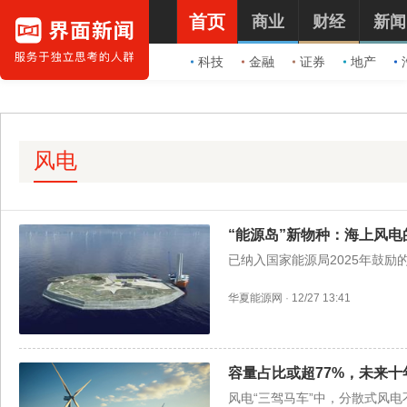
首页
商业
财经
新闻
科技
金融
证券
地产
风电
“能源岛”新物种：海上风
已纳入国家能源局2025年鼓励
华夏能源网
·
12/27 13:41
容量占比或超77%，未来
风电“三驾马车”中，分散式风电