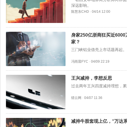
深远影响。
陈慧东CHD
·
04/14 12:00
身家250亿浙商狂买近60
家？
三门峡铝业借壳上市话题再起。
冯雨晨FYC
·
04/09 22:19
王兴减持，李想反思
过去两年王兴四度减持理想，累
猎云网
·
04/07 11:36
减持牛股套现上亿，“万达