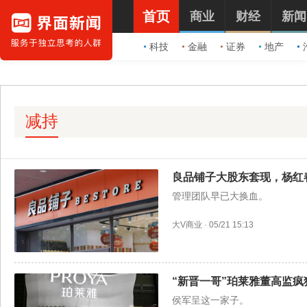
首页
商业
财经
新闻
科技
金融
证券
地产
减持
良品铺子大股东套现，杨红
管理团队早已大换血。
大V商业
·
05/21 15:13
“新晋一哥”珀莱雅董高监疯
侯军呈这一家子。