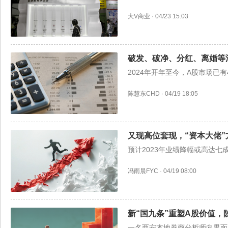
大V商业
·
04/23 15:03
破发、破净、分红、离婚等
2024年开年至今，A股市场已有
陈慧东CHD
·
04/19 18:05
又现高位套现，“资本大佬
预计2023年业绩降幅或高达七
冯雨晨FYC
·
04/19 08:00
新“国九条”重塑A股价值
一名西安本地券商分析师向界面