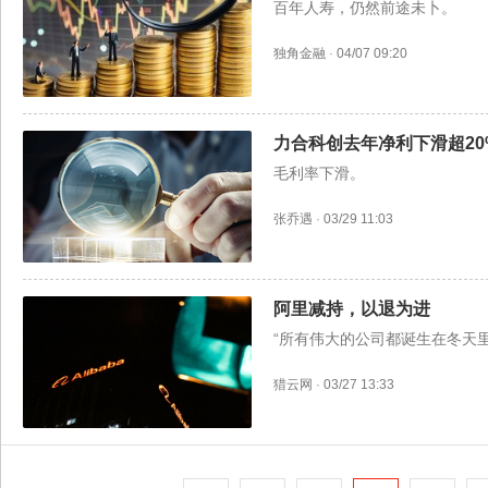
百年人寿，仍然前途未卜。
独角金融
·
04/07 09:20
力合科创去年净利下滑超20
毛利率下滑。
张乔遇
·
03/29 11:03
阿里减持，以退为进
“所有伟大的公司都诞生在冬天里
猎云网
·
03/27 13:33