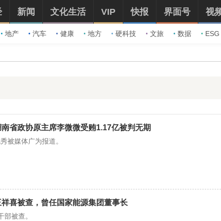
经
新闻
文化生活
VIP
快报
界面号
视
地产
汽车
健康
地方
硬科技
文旅
数据
ESG
湖南省政协原主席李微微受贿1.17亿被判无期
袍秀被媒体广为报道。
王祥喜被查，曾任国家能源集团董事长
干部被查。