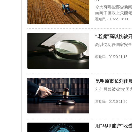
今天有哪些部委新闻
面向中度以上失能
已经下达。
翟瑞民
·
01/22 18:00
“老虎”高以忱被
高以忱历任国家安
翟瑞民
·
01/20 11:15
昆明原市长刘佳
刘佳晨曾被称为“国
翟瑞民
·
01/16 11:26
用“马甲账户”收