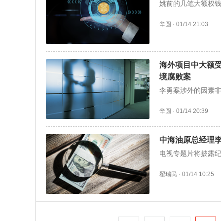
姚前的几笔大额权
辛圆
·
01/14 21:03
海外项目中大额受
境腐败案
李勇案涉外的因素非
辛圆
·
01/14 20:39
中海油原总经理
电视专题片将披露
翟瑞民
·
01/14 10:25