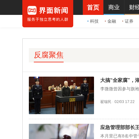
首页
商业
财
科技
金融
证券
反腐聚焦
大搞“全家腐”，
李微微曾因参与旗
翟瑞民
·
02/03 17:22
应急管理部部长
本月里已有8名中管