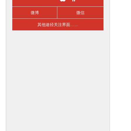
微博
微信
其他途径关注界面……