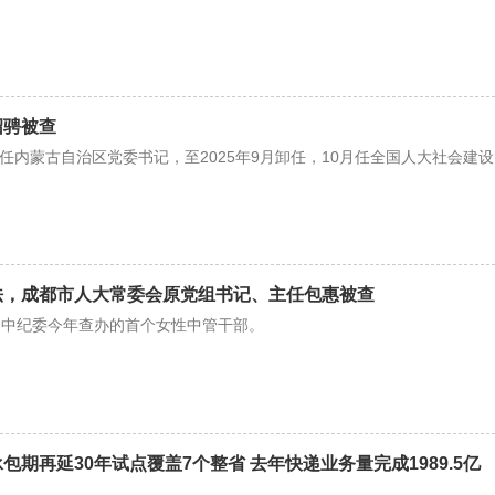
绍骋被查
骋任内蒙古自治区党委书记，至2025年9月卸任，10月任全国人大社会建设
。
法，成都市人大常委会原党组书记、主任包惠被查
是中纪委今年查办的首个女性中管干部。
包期再延30年试点覆盖7个整省 去年快递业务量完成1989.5亿