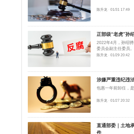
陈升龙
·
01/31 17:49
正部级“老虎”孙
2022年4月，孙绍
委员会副主任委员
陈升龙
·
01/29 20:42
涉嫌严重违纪违
包惠一年前卸任，
陈升龙
·
01/27 20:32
直通部委｜土地承
件