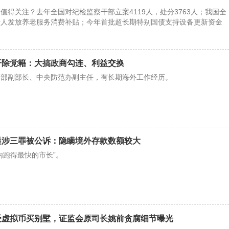
值得关注？去年全国对纪检监察干部立案4119人，处分3763人；我国全
老人发放养老服务消费补贴；今年首批超长期特别国债支持设备更新资金
开除党籍：大搞政商勾连、利益交换
全部副部长、中央防范办副主任，有长期海外工作经历。
晨涉三罪被公诉：隐瞒境外存款数额较大
内跑得最快的市长”。
受虚拟币买别墅，证监会原司长姚前贪腐细节曝光