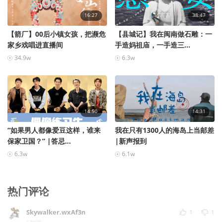
16:27
38:47
【箭厂】00后小镇女孩，把濒危
【县城记】我在闽南做石雕：一
家乡戏唱进直播间
手造妈祖庙，一手造三...
34.9w
6.3w
14:50
14:31
“如果男人都像爱豆这样，谁来
我在只有1300人的海岛上当邮差
保家卫国？” |答忌...
|新声报到
6.3w
6.1w
热门评论
Skywalker.wxAf3n
1
1