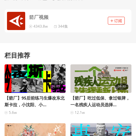
箭厂视频
4343.8w
344集
栏目推荐
26:03
08:32
【箭厂】95后前练习生爆改东北
【箭厂】吃过低保、拿过银牌，
斯卡拉，小沈阳、小...
一名残疾人运动员选择...
5.6w
12.1w