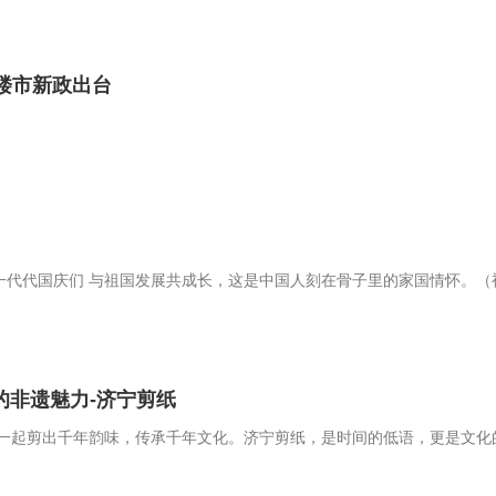
条楼市新政出台
，一代代国庆们 与祖国发展共成长，这是中国人刻在骨子里的家国情怀。（
的非遗魅力-济宁剪纸
一起剪出千年韵味，传承千年文化。济宁剪纸，是时间的低语，更是文化