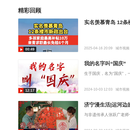
精彩回顾
实名羡慕青岛 12
2025-04-16 20:09
城市视频
00:49
我的名字叫“国庆”
生于国庆，名为“国庆”
源：成都市网信办）
2024-10-03 12:03
城市视频
12:17
济宁漫生活|运河边
与非遗传承人张跃广老师
承。