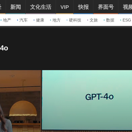
经
新闻
文化生活
VIP
快报
界面号
视
地产
汽车
健康
地方
硬科技
文旅
数据
ESG
4o