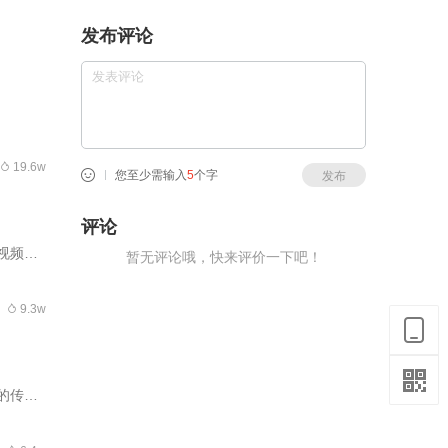
发布评论
19.6w
您至少需输入
5
个字
发布
评论
视频来
暂无评论哦，快来评价一下吧！
9.3w
的传