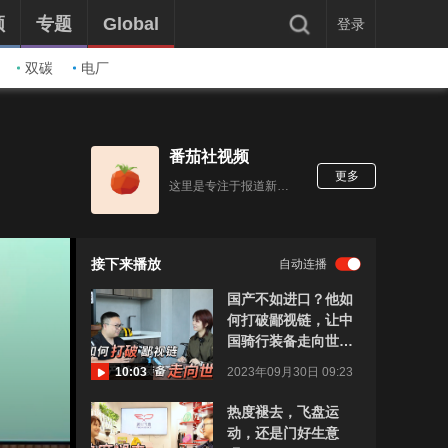
频
专题
Global
登录
双碳
电厂
番茄社视频
更多
这里是专注于报道新鲜数码酷玩产品的番茄社，由社长李大飞和副社长钢炮组成。
接下来播放
自动连播
国产不如进口？他如
何打破鄙视链，让中
国骑行装备走向世
界？
10:03
2023年09月30日 09:23
热度褪去，飞盘运
动，还是门好生意