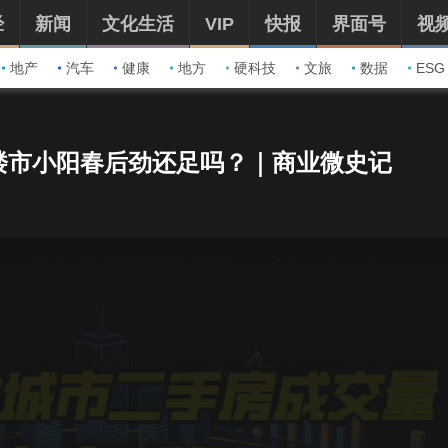
经
新闻
文化生活
VIP
快报
界面号
视
地产
汽车
健康
地方
硬科技
文旅
数据
ESG
楼市小阳春后劲还足吗？｜商业微史记