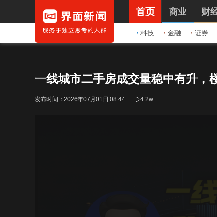
首页
商业
财
科技
金融
证券
一线城市二手房成交量稳中有升，
发布时间：
2026年07月01日 08:44
4.2w
This
is
a
modal
window.