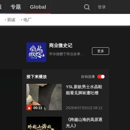
频
专题
Global
登录
双碳
电厂
商业微史记
更多
带你微醺于商业故事里。
接下来播放
自动连播
YSL新款男士水晶鞋
能看见脚袜遭吐槽
00:11
2026年07月01日 08:12
《跨越山海的高原逐
光人》