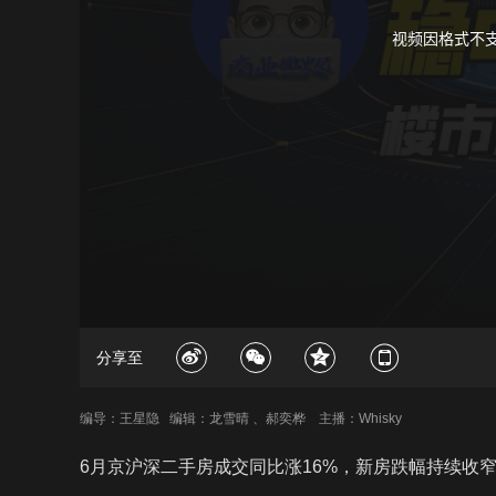
视频因格式不
分享至
编导：王星隐 编辑：龙雪晴 、郝奕桦 主播：Whisky
6月京沪深二手房成交同比涨16%，新房跌幅持续收