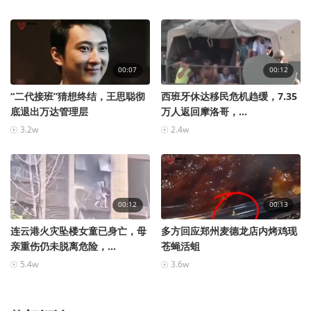
00:07
00:12
“二代接班”猜想终结，王思聪彻
西班牙休达移民危机趋缓，7.35
底退出万达管理层
万人返回摩洛哥，...
3.2w
2.4w
00:12
00:13
连云港火灾坠楼女童已身亡，母
多方回应郑州麦德龙店内烤鸡现
亲重伤仍未脱离危险，...
苍蝇活蛆
5.4w
3.6w