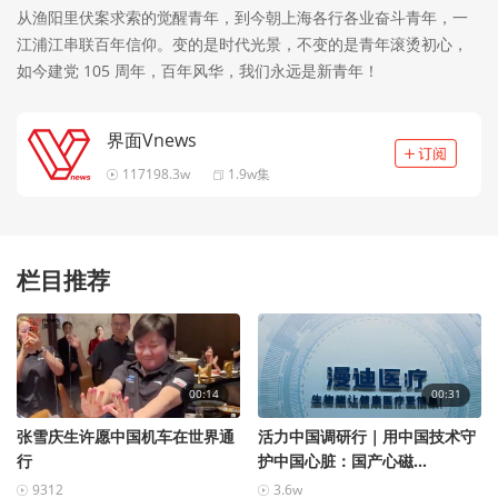
从渔阳里伏案求索的觉醒青年，到今朝上海各行各业奋斗青年，一
江浦江串联百年信仰。变的是时代光景，不变的是青年滚烫初心，
如今建党 105 周年，百年风华，我们永远是新青年！
界面Vnews
117198.3w
1.9w集
栏目推荐
00:14
00:31
张雪庆生许愿中国机车在世界通
活力中国调研行｜用中国技术守
行
护中国心脏：国产心磁...
9312
3.6w