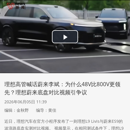
Play
Video
理想高管喊话蔚来李斌：为什么48V比800V更领
先？理想蔚来底盘对比视频引争议
2026年06月05日 11:39
编辑：金秋野
编导：黄佳
近日，理想汽车在官方小程序发布了一则理想L9 Livis与蔚来ES9的
波浪路底盘实测对比视频。 视频显示，在相同测试条件下，理想L9