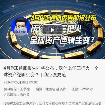
Play
Video
4月PCE通胀报告即将公布，沃什上任三把火，全
球资产逻辑生变？｜商业微史记
2026年05月28日 09:02
实习编导：王宇檬
编辑：龙雪晴 郝奕桦
主播：Whisky
运营编辑：石雨欣
今晚PCE叠加美伊局势，沃什改革能否落地？全球资产定价逻辑面临