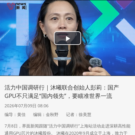
Play
Video
活力中国调研行｜沐曦联合创始人彭莉：国产
GPU不只满足“国内领先”，要瞄准世界一流
2026年07月09日 08:06
编导：黄佳
编辑：金秋野
记者：徐美慧
7月8日，界面新闻跟随“活力中国调研行”上海站活动走进深耕高性能
通用GPU芯片的沐曦股份。 沐曦在2020年9月成立于上海，致力于