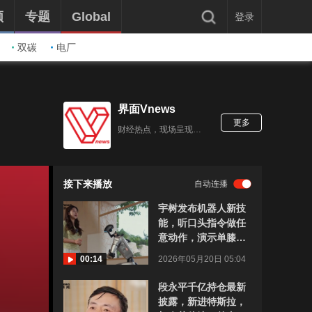
频
专题
Global
登录
双碳
电厂
界面Vnews
更多
财经热点，现场呈现 聚焦财经商业领域视频报道
接下来播放
自动连播
宇树发布机器人新技
能，听口头指令做任
意动作，演示单膝跪
地求婚、江南style舞
00:14
2026年05月20日 05:04
段永平千亿持仓最新
披露，新进特斯拉，