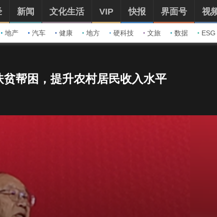
经
新闻
文化生活
VIP
快报
界面号
视
地产
汽车
健康
地方
硬科技
文旅
数据
ESG
扶贫帮困，提升农村居民收入水平