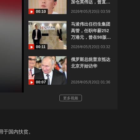
加仓英伟达，曾直言
不喜欢马斯克品行
00:10
2026年05月20日 03:59
马浚伟出任衍生集团
高管，任职年薪252
万港元，曾在98版
《鹿鼎记》中饰演康
00:11
2026年05月20日 03:32
熙
俄罗斯总统普京抵达
北京开始访华
00:07
2026年05月20日 01:36
更多视频
税用于国内扶贫。