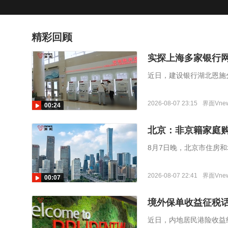
精彩回顾
实探上海多家银行
近日，建设银行湖北恩施
多在上午8点半至下半5
行午休的通知。
2026-08-07 23:15
界面Vne
00:24
北京：非京籍家庭
8月7日晚，北京市住房
印发《关于进一步优化调
社保或个税缴纳年限由“2年
2026-08-07 22:41
界面Vne
00:07
境外保单收益征税
近日，内地居民港险收益纳入征税范围的消息引