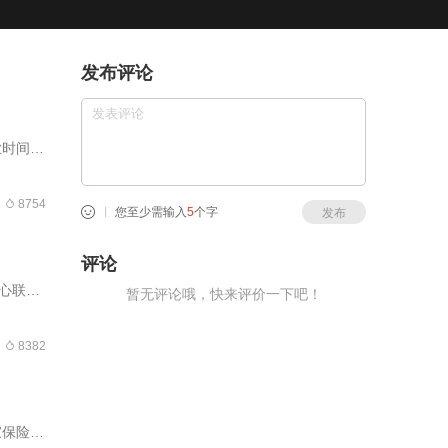
发布评论
业时间大
收到试
8754
您至少需输入
5
个字
发布
评论
心联合
暂无评论哦，快来评价一下吧！
品住房的
8382