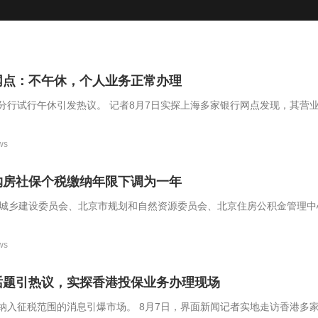
网点：不午休，个人业务正常办理
分行试行午休引发热议。 记者8月7日实探上海多家银行网点发现，其营
点之间。相关网点员工证实，中午不会午休，个人业务正常办理，目前也未
ws
购房社保个税缴纳年限下调为一年
和城乡建设委员会、北京市规划和自然资源委员会、北京住房公积金管理中
整本市房地产政策的通知》。 《通知》明确，非京籍家庭购买五环内商
”，调减为“1年”。
ws
话题引热议，实探香港投保业务办理现场
爆市场。 8月7日，界面新闻记者实地走访香港多家保险机