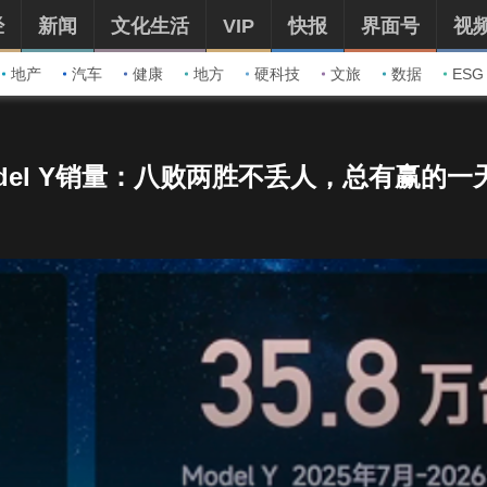
经
新闻
文化生活
VIP
快报
界面号
视
地产
汽车
健康
地方
硬科技
文旅
数据
ESG
del Y销量：八败两胜不丢人，总有赢的一