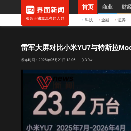
首页
商业
财
科技
金融
证券
雷军大屏对比小米YU7与特斯拉Mo
发布时间：
2026年05月21日 13:06
3.9w