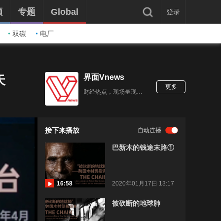
频
专题
Global
登录
双碳
电厂
界面Vnews
天
更多
财经热点，现场呈现 聚焦财经商业领域视频报道
接下来播放
自动连播
巴新木的钱途末路①
16:58
2020年01月17日 13:17
被砍断的地球肺