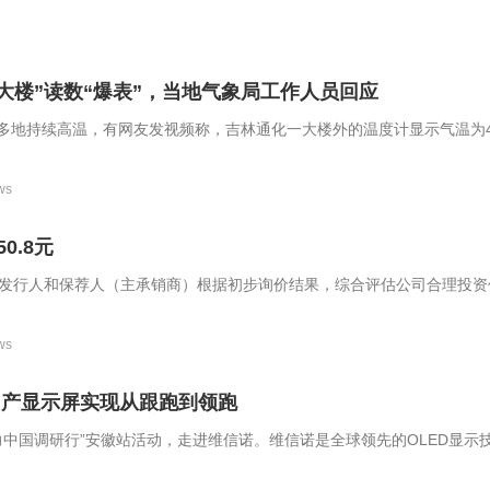
大楼”读数“爆表”，当地气象局工作人员回应
多地持续高温，有网友发视频称，吉林通化一大楼外的温度计显示气温为4
有40℃，有网友调侃称：草率了，早知道设计成50℃就好了。
ws
0.8元
经发行人和保荐人（主承销商）根据初步询价结果，综合评估公司合理投资
、所属行业二级市场估值水平等方面，充分考虑网下投资者有效申购倍数
风险等因素，协商确定本次发行价格为150.80元/股，网下发行不再进
ws
技网上、网下申购日均为8月10日，缴款截止日为8月12日。
 国产显示屏实现从跟跑到领跑
力中国调研行”安徽站活动，走进维信诺。维信诺是全球领先的OLED显示
立的清华大学OLED项目组，公司于2001年正式成立。 在柔性屏领域，维