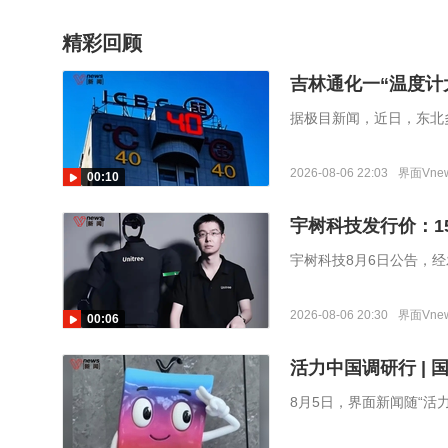
精彩回顾
吉林通化一“温度计
据极目新闻，近日，东北
而温度计的最高刻度也只
2026-08-06 22:03
界面Vne
00:10
宇树科技发行价：15
宇树科技8月6日公告，
同行业上市公司估值水平
情况、募集资金需求及承销
2026-08-06 20:30
界面Vne
00:06
标询价。根据公告，宇树科
活力中国调研行 |
8月5日，界面新闻随“活
业，其前身为1996年成