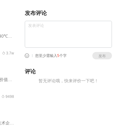
发布评论
0℃，
3.7w
您至少需输入
5
个字
发布
评论
价值、
暂无评论哦，快来评价一下吧！
、市场
行累计投
9498
技术企
信诺已位