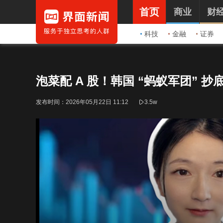
首页
商业
财
科技
金融
证券
泡菜配 A 股！韩国 “蚂蚁军团” 
发布时间：
2026年05月22日 11:12
3.5w