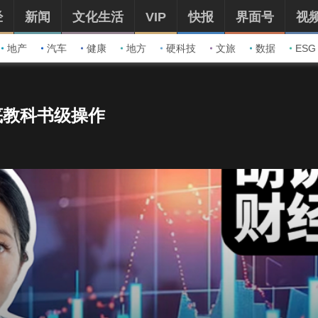
经
新闻
文化生活
VIP
快报
界面号
视
地产
汽车
健康
地方
硬科技
文旅
数据
ESG
抄底教科书级操作