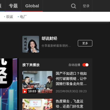
频
专题
Global
登录
双碳
电厂
胡说财经
更多
分享最新鲜最靠谱的财经知识和金融圈八卦。
接下来播放
自动连播
国产不如进口？他如
何打破鄙视链，让中
国骑行装备走向世
界？
10:03
2023年09月30日 09:23
热度褪去，飞盘运
动，还是门好生意